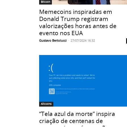
Bitcoin
Memecoins inspiradas em
Donald Trump registram
valorizações horas antes de
evento nos EUA
Gustavo Bertolucci
-
27/07/2024 16:32
Altcoins
“Tela azul da morte” inspira
criação de centenas de