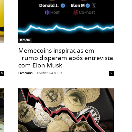
Bitcoin
Memecoins inspiradas em
Trump disparam após entrevista
com Elon Musk
Livecoins
-
13/08/2024 08:53
0
0