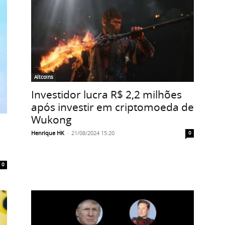
Altcoins
Investidor lucra R$ 2,2 milhões
após investir em criptomoeda de
Wukong
Henrique HK
-
21/08/2024 15:20
0
0