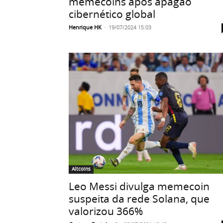
memecoins após apagão
cibernético global
Henrique HK
-
19/07/2024 15:03
Altcoins
Leo Messi divulga memecoin
suspeita da rede Solana, que
valorizou 366%