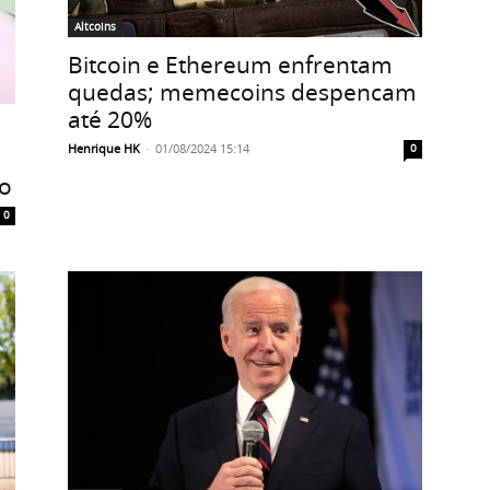
Altcoins
Bitcoin e Ethereum enfrentam
quedas; memecoins despencam
até 20%
o
Henrique HK
-
01/08/2024 15:14
0
o
0