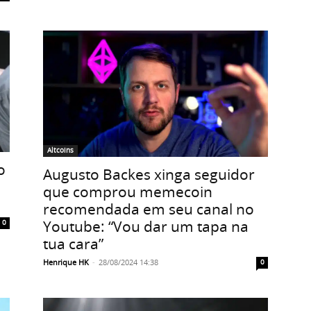
Altcoins
o
Augusto Backes xinga seguidor
que comprou memecoin
recomendada em seu canal no
Youtube: “Vou dar um tapa na
0
tua cara”
Henrique HK
-
28/08/2024 14:38
0