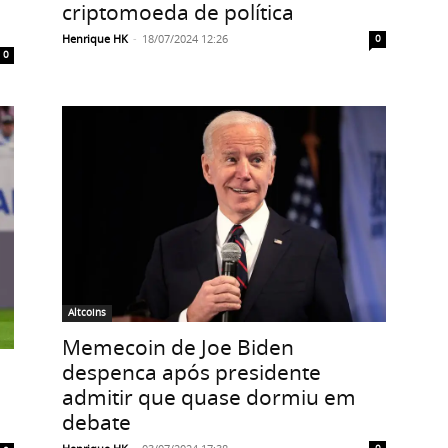
criptomoeda de política
Henrique HK
-
18/07/2024 12:26
0
0
Altcoins
Memecoin de Joe Biden
despenca após presidente
admitir que quase dormiu em
debate