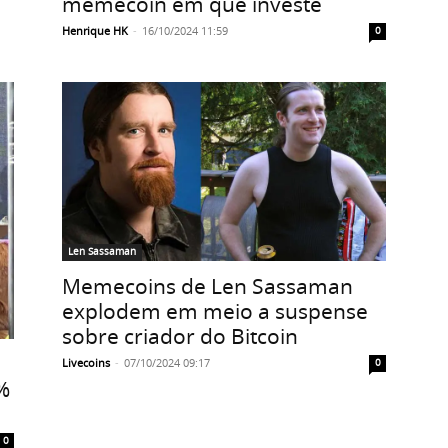
memecoin em que investe
Henrique HK
-
16/10/2024 11:59
0
Len Sassaman
Memecoins de Len Sassaman
explodem em meio a suspense
sobre criador do Bitcoin
Livecoins
-
07/10/2024 09:17
0
%
0