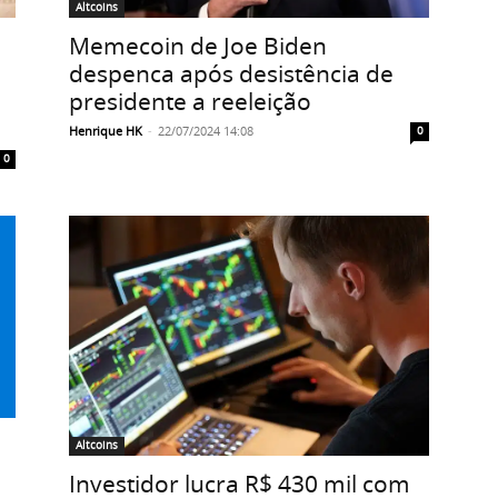
Altcoins
Memecoin de Joe Biden
despenca após desistência de
presidente a reeleição
Henrique HK
-
22/07/2024 14:08
0
0
Altcoins
Investidor lucra R$ 430 mil com