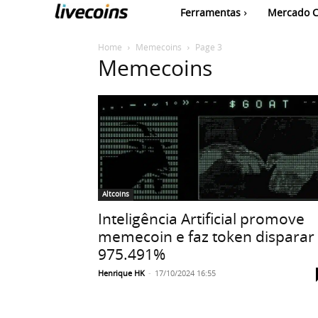
Ferramentas
Mercado C
Home
Memecoins
Page 3
Memecoins
Altcoins
Inteligência Artificial promove
memecoin e faz token disparar
975.491%
Henrique HK
-
17/10/2024 16:55