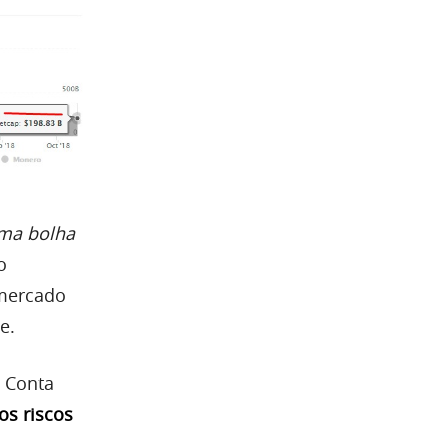
uma bolha
o
 mercado
e.
 Conta
os riscos