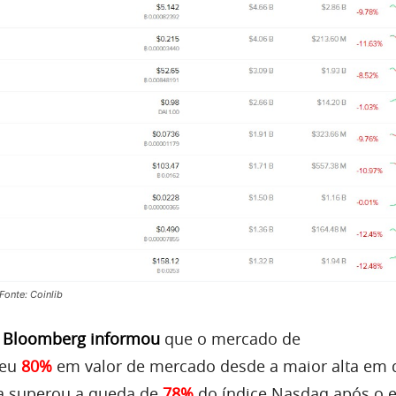
onte: Coinlib
a
Bloomberg
informou
que o mercado de
deu
80%
em valor de mercado desde a maior alta em
da superou a queda de
78%
do índice Nasdaq após o 