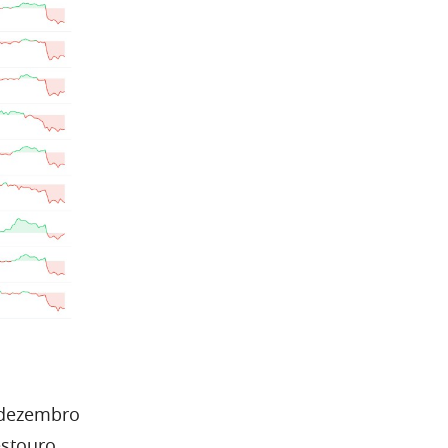
 dezembro
estouro