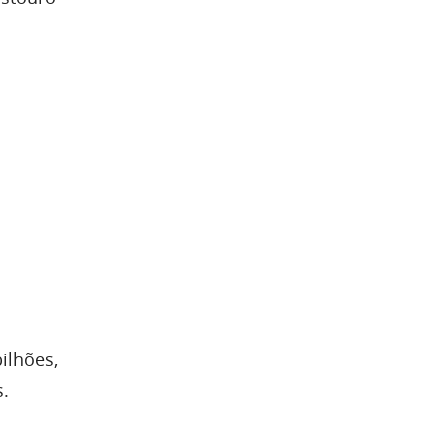
ilhões,
s.