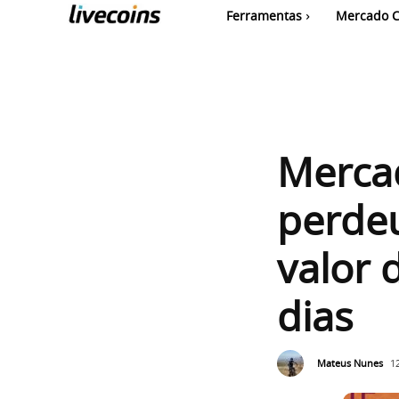
Ferramentas
Mercado C
Merca
perdeu
valor
dias
Mateus Nunes
1