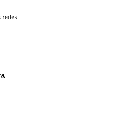
s redes
a,