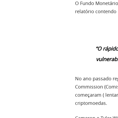
O Fundo Monetário 
relatório contendo
“O rápid
vulnerabi
No ano passado re
Commission (Comiss
começaram ( lentam
criptomoedas.
Cameron e Tyler W