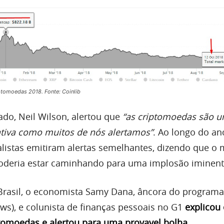
ptomoedas 2018. Fonte: Coinlib
ado, Neil Wilson, alertou que
“as criptomoedas são 
tiva como muitos de nós alertamos”
. Ao longo do an
alistas emitiram alertas semelhantes, dizendo que o
oderia estar caminhando para uma implosão iminent
Brasil, o economista Samy Dana, âncora do programa
ws), e colunista de finanças pessoais no G1
explicou 
ptomoedas e alertou para uma provavel bolha.