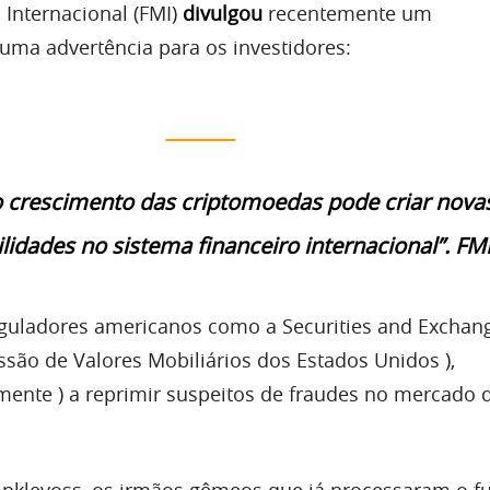
Internacional (FMI)
divulgou
recentemente um
 uma advertência para os investidores:
_______
o crescimento das criptomoedas pode criar nova
lidades no sistema financeiro internacional”.
FM
guladores americanos como a Securities and Exchan
ão de Valores Mobiliários dos Estados Unidos ),
ente ) a reprimir suspeitos de fraudes no mercado 
inklevoss, os irmãos gêmeos que já processaram o f