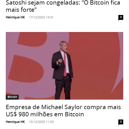
Satoshi sejam congeladas: “O Bitcoin fica
mais forte”
Henrique HK
-
17/12/2025 14:01
0
Bitcoin
Empresa de Michael Saylor compra mais
US$ 980 milhões em Bitcoin
Henrique HK
-
15/12/2025 11:03
0