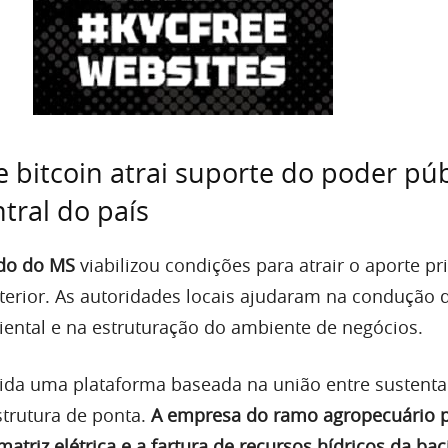
 bitcoin atrai suporte do poder púb
tral do país
do do MS
viabilizou condições para atrair o aporte pr
nterior. As autoridades locais ajudaram na condução 
ental e na estruturação do ambiente de negócios.
lida uma plataforma baseada na união entre sustenta
strutura de ponta.
A empresa do ramo agropecuário 
matriz elétrica e a fartura de recursos hídricos da bac