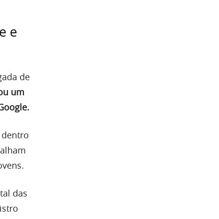
e e
gada de
nou um
Google.
 dentro
abalham
ovens.
tal das
istro