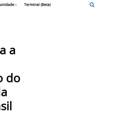
unidade
Terminal (Beta)
a a
o do
da
sil