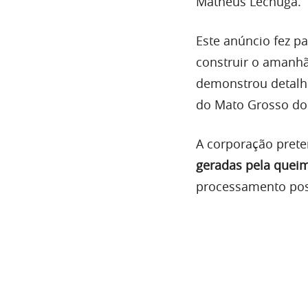
Matheus Lechuga.
Este anúncio fez p
construir o amanhã
demonstrou detalhe
do Mato Grosso do 
A corporação preten
geradas pela queim
processamento pos