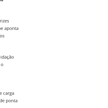
rizes
pe aponta
ços
lidação
 o
e carga
 de ponta