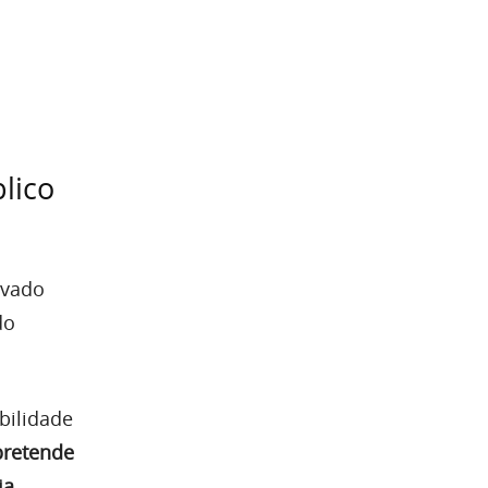
lico
ivado
do
bilidade
pretende
ia