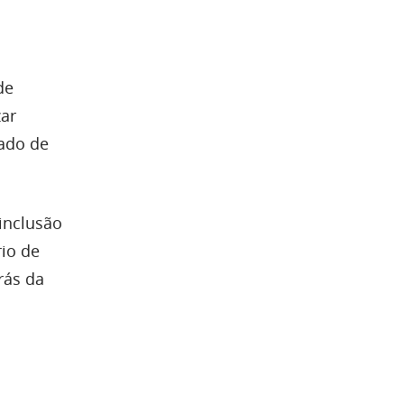
de
zar
iado de
inclusão
io de
rás da