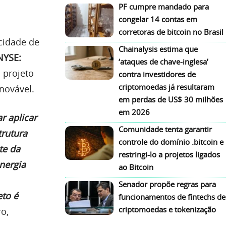
PF cumpre mandado para
congelar 14 contas em
corretoras de bitcoin no Brasil
cidade de
Chainalysis estima que
NYSE:
‘ataques de chave-inglesa’
 projeto
contra investidores de
criptomoedas já resultaram
novável.
em perdas de US$ 30 milhões
em 2026
r aplicar
Comunidade tenta garantir
trutura
controle do domínio .bitcoin e
te da
restringi-lo a projetos ligados
energia
ao Bitcoin
Senador propõe regras para
eto é
funcionamentos de fintechs de
criptomoedas e tokenização
o,