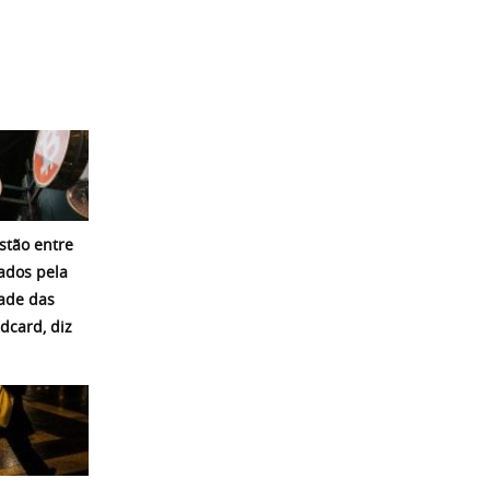
estão entre
ados pela
dade das
ldcard, diz