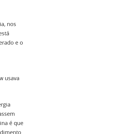
ia, nos
está
erado e o
ow usava
rgia
hassem
ina é que
ndimento