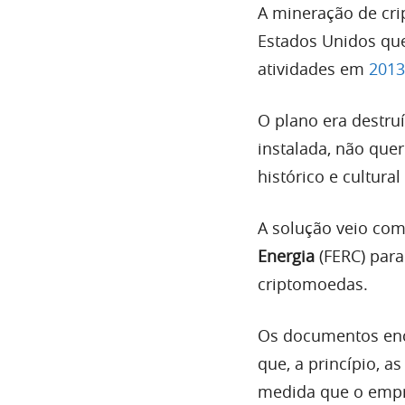
A mineração de cri
Estados Unidos q
atividades em
2013
O plano era destru
instalada, não que
histórico e cultural
A solução veio c
Energia
(FERC) par
criptomoedas.
Os documentos enc
que, a princípio, a
medida que o empr