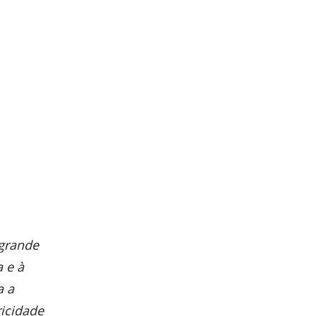
 grande
 e à
a a
ricidade