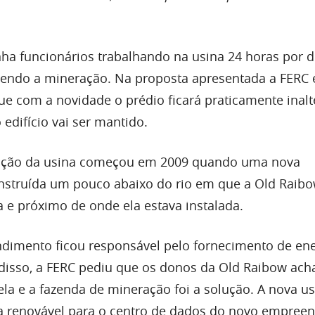
nha funcionários trabalhando na usina 24 horas por d
zendo a mineração. Na proposta apresentada a FERC 
e com a novidade o prédio ficará praticamente inalt
 edifício vai ser mantido.
ição da usina começou em 2009 quando uma nova
construída um pouco abaixo do rio em que a Old Raib
a e próximo de onde ela estava instalada.
dimento ficou responsável pelo fornecimento de ene
a disso, a FERC pediu que os donos da Old Raibow ac
la e a fazenda de mineração foi a solução. A nova us
ia renovável para o centro de dados do novo empree