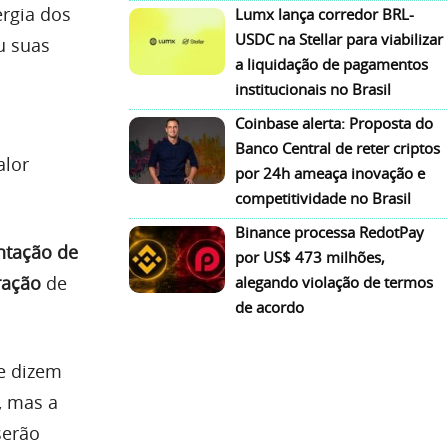
rgia dos
Lumx lança corredor BRL-
USDC na Stellar para viabilizar
u suas
a liquidação de pagamentos
institucionais no Brasil
Coinbase alerta: Proposta do
á
Banco Central de reter criptos
alor
por 24h ameaça inovação e
competitividade no Brasil
Binance processa RedotPay
ntação de
por US$ 473 milhões,
ração
de
alegando violação de termos
de acordo
e dizem
, mas a
serão