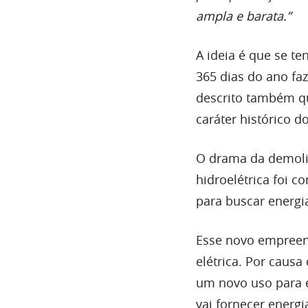
ampla e barata.”
A ideia é que se te
365 dias do ano fa
descrito também qu
caráter histórico do
O drama da demol
hidroelétrica foi 
para buscar energi
Esse novo empreen
elétrica. Por caus
um novo uso para e
vai fornecer energ