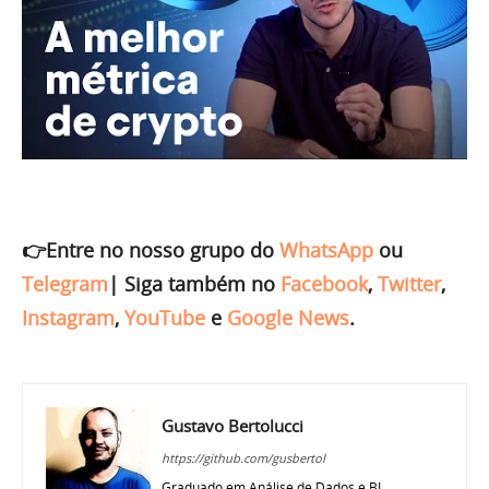
👉Entre no nosso grupo do
WhatsApp
ou
Telegram
|
Siga também no
Facebook
,
Twitter
,
Instagram
,
YouTube
e
Google News
.
Gustavo Bertolucci
https://github.com/gusbertol
Graduado em Análise de Dados e BI,