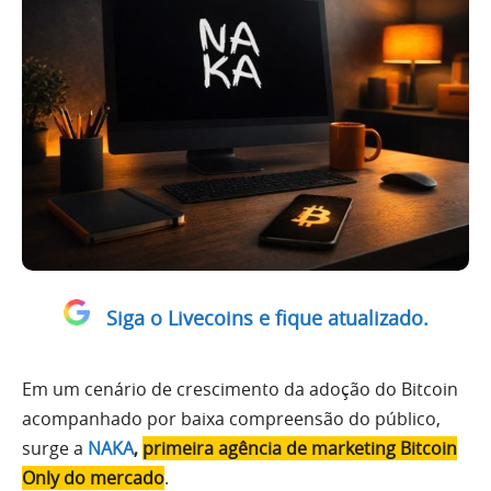
Siga o Livecoins e fique atualizado.
Em um cenário de crescimento da adoção do Bitcoin
acompanhado por baixa compreensão do público,
surge a
NAKA
,
primeira agência de marketing Bitcoin
Only do mercado
.