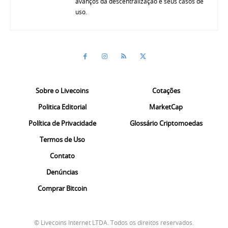
avanços da descentralização e seus casos de
uso.
Sobre o Livecoins
Cotações
Politica Editorial
MarketCap
Política de Privacidade
Glossário Criptomoedas
Termos de Uso
Contato
Denúncias
Comprar Bitcoin
© Livecoins Internet LTDA. Todos os direitos reservados.