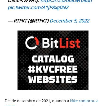
Details & FAQ:
https://t.co/0I5cwrd8bb
pic.twitter.com/A1jP8xg0NZ
— RTFKT (@RTFKT)
December 5, 2022
Desde dezembro de 2021, quando a
Nike comprou a