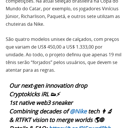
competições. Na atual seleção brasileira na Copa do
Mundo do Catar, por exemplo, os jogadores Vinícius
Júnior, Richarlison, Paquetá, e outros sete utilizam as
chuteiras da Nike.
São quatro modelos unisex de calçados, com preços
que variam de US$ 450,00 a US$ 1.333,00 por
unidade. Ao todo, o projeto definiu que apenas 19 mil
tênis serão “forjados” pelos usuários, que devem se
atentar para as regras.
Our next-gen innovation drop
Cryptokicks iRL 👟⚡️
1st native web3 sneaker
Combining decades of
@Nike
tech 👨‍🔬
& RTFKT vision to merge worlds 🌎🌐