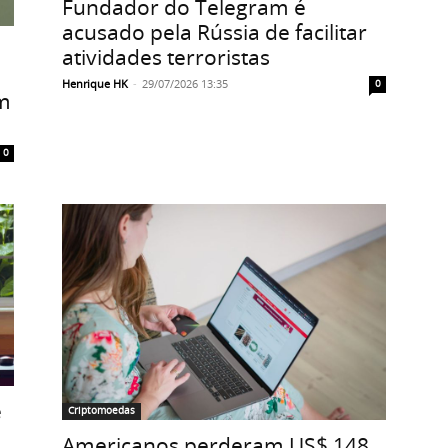
Fundador do Telegram é
acusado pela Rússia de facilitar
atividades terroristas
Henrique HK
-
29/07/2026 13:35
0
em
0
e
Criptomoedas
Americanos perderam US$ 148