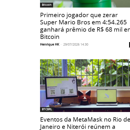
Bitcoin
Primeiro jogador que zerar
Super Mario Bros em 4:54.265
ganhará prêmio de R$ 68 mil 
Bitcoin
Henrique HK
-
29/07/2026 14:30
BTCBRL
Eventos da MetaMask no Rio d
Janeiro e Niterói reúnem a