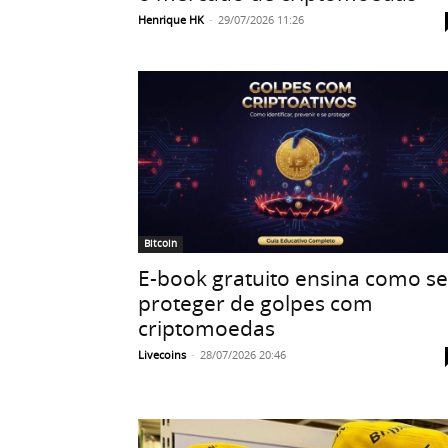
Henrique HK
-
29/07/2026 11:26
Bitcoin
E-book gratuito ensina como se
proteger de golpes com
criptomoedas
Livecoins
-
28/07/2026 20:46