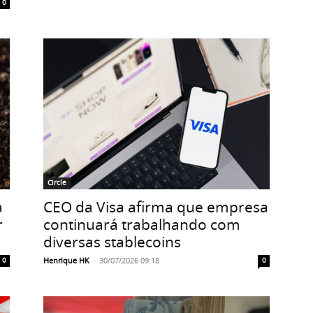
0
Circle
a
CEO da Visa afirma que empresa
r
continuará trabalhando com
diversas stablecoins
Henrique HK
-
30/07/2026 09:18
0
0