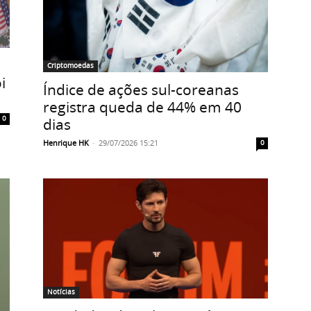
Criptomoedas
i
Índice de ações sul-coreanas
registra queda de 44% em 40
0
dias
Henrique HK
-
29/07/2026 15:21
0
Notícias