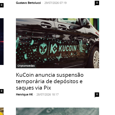
Gustavo Bertolucci
-
29/07/2026 07:19
0
0
Criptomoedas
KuCoin anuncia suspensão
temporária de depósitos e
saques via Pix
0
Henrique HK
-
28/07/2026 18:17
0