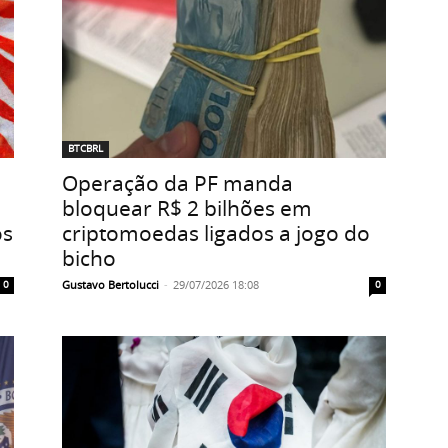
BTCBRL
Operação da PF manda
bloquear R$ 2 bilhões em
os
criptomoedas ligados a jogo do
bicho
Gustavo Bertolucci
-
29/07/2026 18:08
0
0