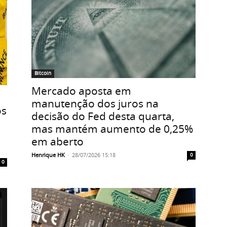
Bitcoin
Mercado aposta em
manutenção dos juros na
os
decisão do Fed desta quarta,
mas mantém aumento de 0,25%
em aberto
Henrique HK
-
28/07/2026 15:18
0
0