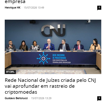
empresa
Henrique HK
-
15/07/2026 13:49
0
BTCBRL
Rede Nacional de Juízes criada pelo CNJ
vai aprofundar em rastreio de
criptomoedas
Gustavo Bertolucci
-
15/07/2026 13:29
0