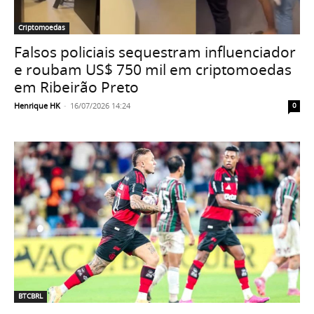
Criptomoedas
Falsos policiais sequestram influenciador
e roubam US$ 750 mil em criptomoedas
em Ribeirão Preto
Henrique HK
-
16/07/2026 14:24
0
BTCBRL