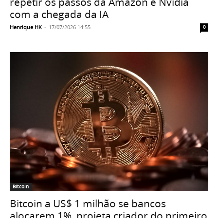
repetir os passos da Amazon e Nvidia
com a chegada da IA
Henrique HK
-
17/07/2026 14:55
0
Bitcoin
Bitcoin a US$ 1 milhão se bancos
alocarem 1%, projeta criador do primeiro