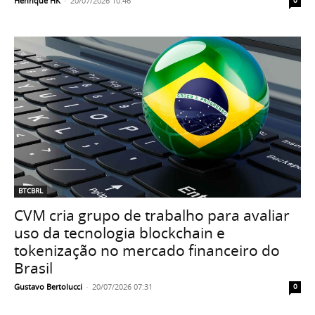
Henrique HK
-
20/07/2026 10:46
0
BTCBRL
CVM cria grupo de trabalho para avaliar
uso da tecnologia blockchain e
tokenização no mercado financeiro do
Brasil
Gustavo Bertolucci
-
20/07/2026 07:31
0