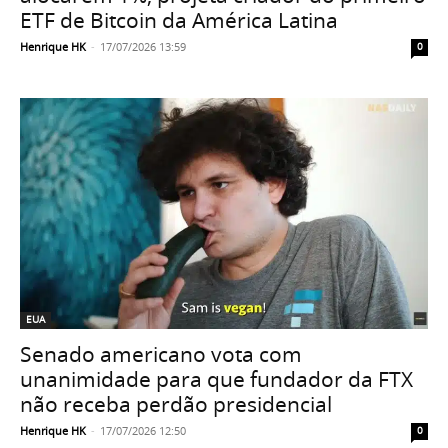
ETF de Bitcoin da América Latina
Henrique HK
-
17/07/2026 13:59
0
EUA
Senado americano vota com
unanimidade para que fundador da FTX
não receba perdão presidencial
Henrique HK
-
17/07/2026 12:50
0