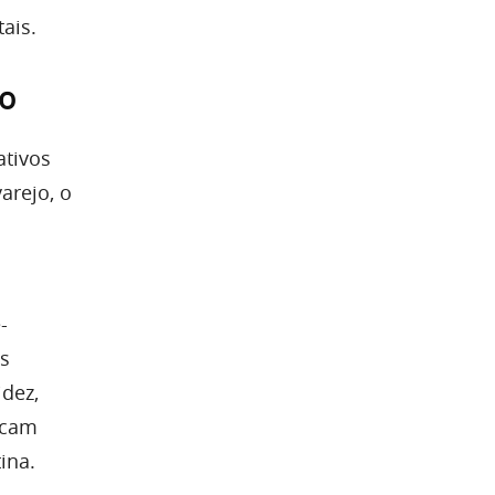
ais.
ão
ativos
arejo, o
-
is
idez,
scam
ina.