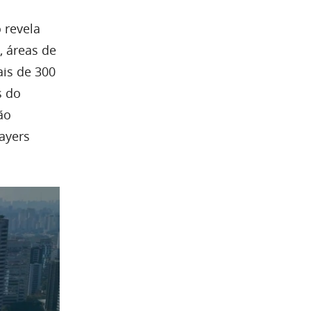
 revela
, áreas de
ais de 300
s do
ão
layers