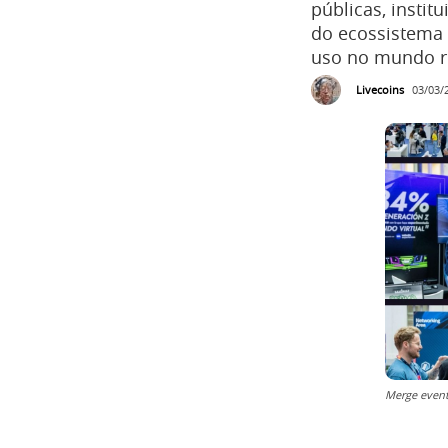
públicas, instit
do ecossistema c
uso no mundo r
Livecoins
03/03/
Merge even