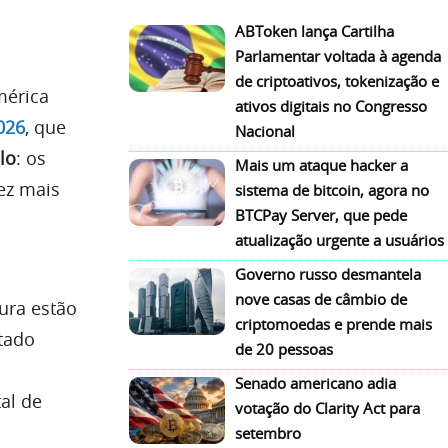
ABToken lança Cartilha
Parlamentar voltada à agenda
de criptoativos, tokenização e
mérica
ativos digitais no Congresso
026
, que
Nacional
lo
: os
Mais um ataque hacker a
ez mais
sistema de bitcoin, agora no
BTCPay Server, que pede
atualização urgente a usuários
Governo russo desmantela
nove casas de câmbio de
ura estão
criptomoedas e prende mais
atado
de 20 pessoas
Senado americano adia
al de
votação do Clarity Act para
setembro