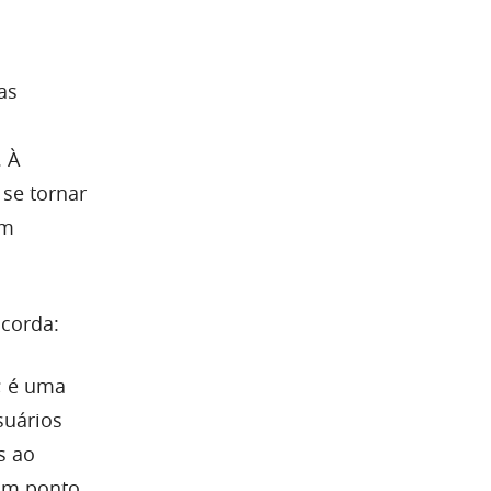
as
. À
 se tornar
om
ncorda:
; é uma
suários
s ao
um ponto