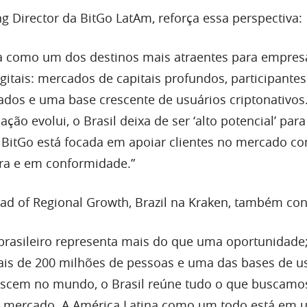
g Director da BitGo LatAm, reforça essa perspectiva:
ca como um dos destinos mais atraentes para empres
igitais: mercados de capitais profundos, participantes
cados e uma base crescente de usuários criptonativos
ção evolui, o Brasil deixa de ser ‘alto potencial’ para
 a BitGo está focada em apoiar clientes no mercado c
ura e em conformidade.”
ad of Regional Growth, Brazil na Kraken, também co
brasileiro representa mais do que uma oportunidade
is de 200 milhões de pessoas e uma das bases de u
rescem no mundo, o Brasil reúne tudo o que buscamo
 mercado. A América Latina como um todo está em 