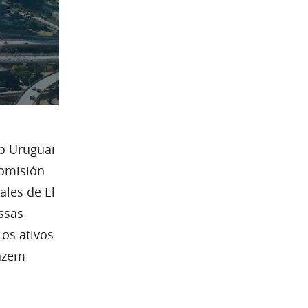
do Uruguai
Comisión
ales de El
ssas
os ativos
fazem