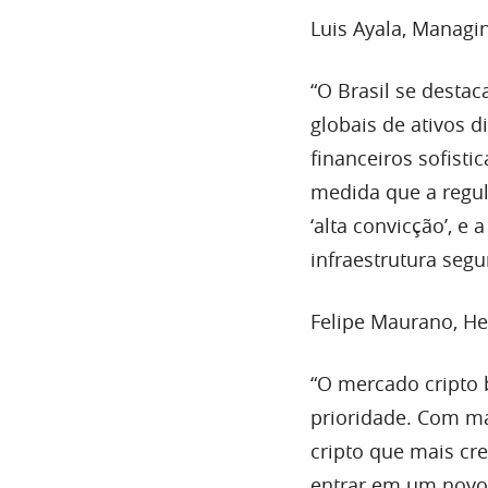
Luis Ayala, Managin
“O Brasil se desta
globais de ativos d
financeiros sofisti
medida que a regula
‘alta convicção’, e
infraestrutura seg
Felipe Maurano, He
“O mercado cripto 
prioridade. Com ma
cripto que mais c
entrar em um novo