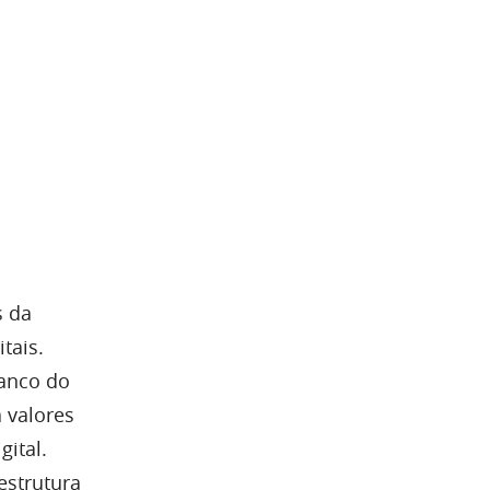
s da
tais.
Banco do
 valores
ital.
estrutura