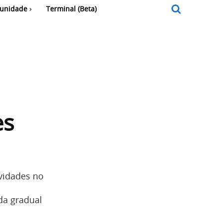
unidade
Terminal (Beta)
es
vidades no
da gradual