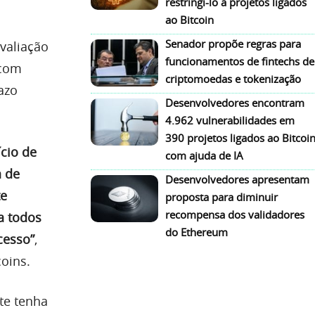
restringi-lo a projetos ligados
ao Bitcoin
Senador propõe regras para
valiação
funcionamentos de fintechs de
 com
criptomoedas e tokenização
azo
Desenvolvedores encontram
4.962 vulnerabilidades em
390 projetos ligados ao Bitcoi
ício de
com ajuda de IA
a de
Desenvolvedores apresentam
te
proposta para diminuir
recompensa dos validadores
a todos
do Ethereum
cesso”
,
oins.
te tenha