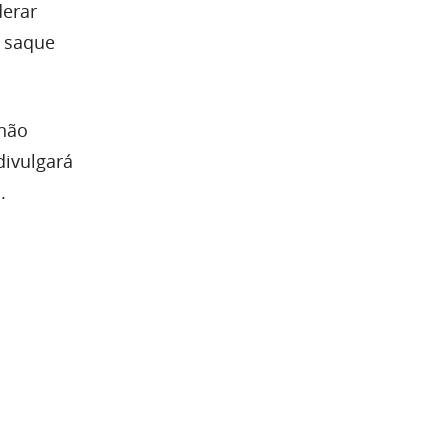
derar
e saque
 não
divulgará
.