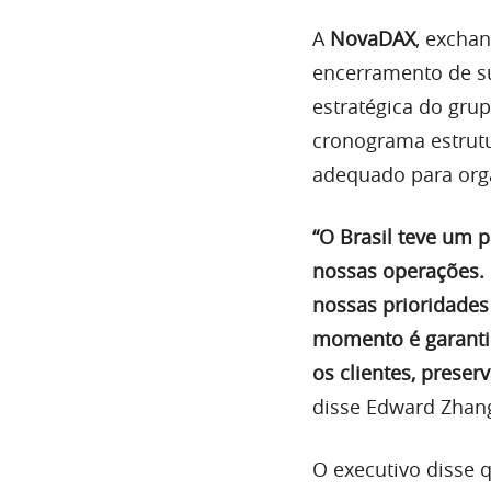
A
NovaDAX
, excha
encerramento de su
estratégica do gru
cronograma estrutu
adequado para orga
“O Brasil teve um 
nossas operações. 
nossas prioridades
momento é garantir
os clientes, prese
disse Edward Zhan
O executivo disse 