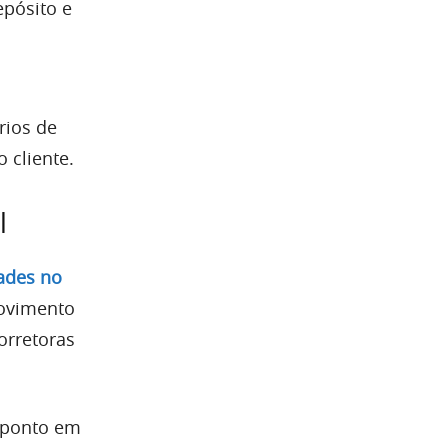
epósito e
rios de
 cliente.
l
ades no
movimento
orretoras
m ponto em