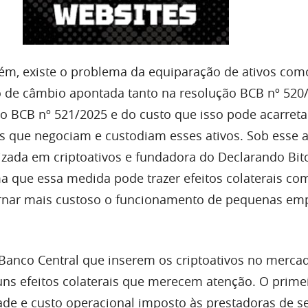
rém, existe o problema da equiparação de ativos com
 de câmbio apontada tanto na resolução BCB nº 520
o BCB nº 521/2025 e do custo que isso pode acarreta
que negociam e custodiam esses ativos. Sob esse a
izada em criptoativos e fundadora do Declarando Bit
ma que essa medida pode trazer efeitos colaterais co
rnar mais custoso o funcionamento de pequenas em
Banco Central que inserem os criptoativos no merca
ns efeitos colaterais que merecem atenção. O primei
de e custo operacional imposto às prestadoras de se