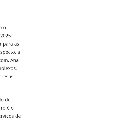
o o
/2025
r para as
specto, a
coin, Ana
mplexos,
presas
do de
ro é o
rviços de