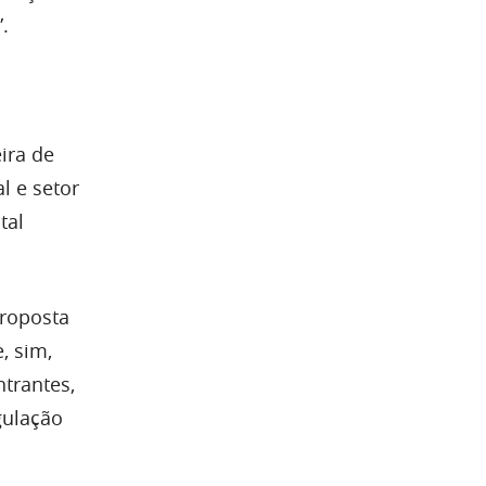
.
ira de
l e setor
tal
proposta
, sim,
trantes,
gulação