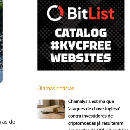
Últimas notícias
Chainalysis estima que
‘ataques de chave-inglesa’
contra investidores de
oras de
criptomoedas já resultaram