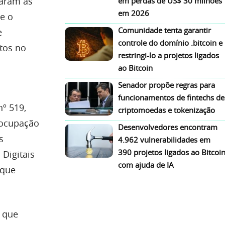
param as
em perdas de US$ 30 milhões
em 2026
e o
Comunidade tenta garantir
e
controle do domínio .bitcoin e
tos no
restringi-lo a projetos ligados
ao Bitcoin
Senador propõe regras para
funcionamentos de fintechs de
nº 519,
criptomoedas e tokenização
reocupação
Desenvolvedores encontram
s
4.962 vulnerabilidades em
390 projetos ligados ao Bitcoi
Digitais
com ajuda de IA
 que
.
s que