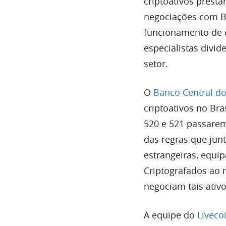
criptoativos prest
negociações com B
funcionamento de e
especialistas divi
setor.
O
Banco Central do
criptoativos no Br
520 e 521 passare
das regras que jun
estrangeiras, equi
Criptografados ao
negociam tais ativo
A equipe do
Liveco