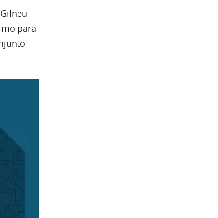
 Gilneu
nimo para
njunto