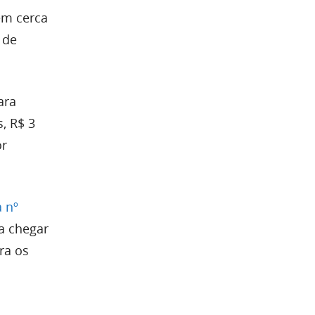
em cerca
 de
ara
, R$ 3
or
 nº
ia chegar
ra os