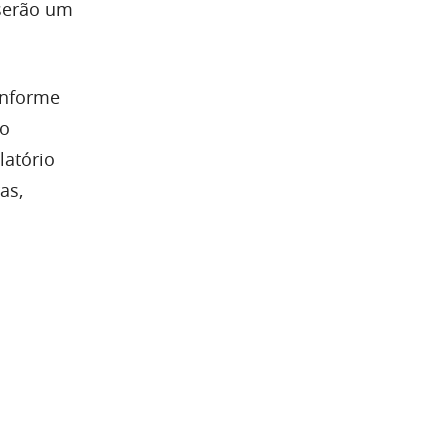
 serão um
onforme
do
latório
as,