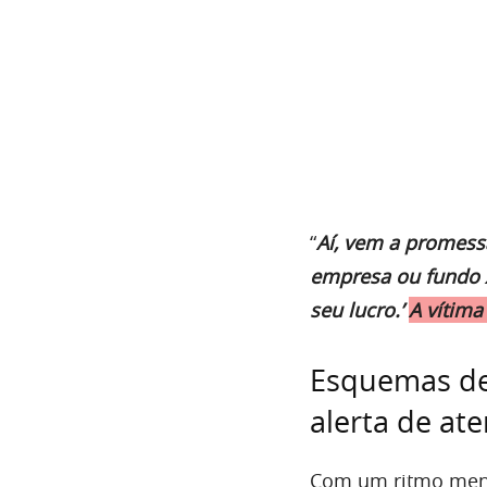
“
Aí, vem a promessa
empresa ou fundo X
seu lucro.’
A vítima
Esquemas de
alerta de at
Com um ritmo meno