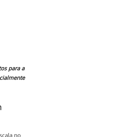
tos para a
ncialmente
m
scala no