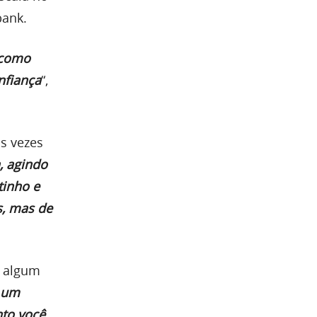
bank.
 como
nfiança
“,
s vezes
, agindo
tinho e
s, mas de
m algum
e um
nto você