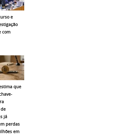
curso e
stigação
e com
 estima que
chave-
ra
 de
s já
em perdas
ilhões em