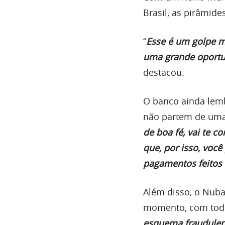
Brasil, as pirâmi
“
Esse é um golpe ma
uma grande oportun
destacou.
O banco ainda lem
não partem de uma
de boa fé, vai te c
que, por isso, você
pagamentos feitos 
Além disso, o Nub
momento, com todo
esquema fraudulent