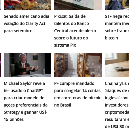
Senado americano adia
PixExit: Saída de
STF nega re
votação do Clarity Act
talentos do Banco
mantém inve
para setembro
Central acende alerta
sobre fraud
sobre o futuro do
bitcoin
sistema Pix
Michael Saylor revela
PF cumpre mandado
Chainalysis
ter usado o ChatGPT
para congelar 14 contas
‘ataques de 
para criar modelo de
em corretoras de bitcoin
inglesa’ cont
ações preferenciais da
no Brasil
investidores
Strategy e ganhar US$
criptomoeda
15 bilhões
resultaram 
de US$ 30 m