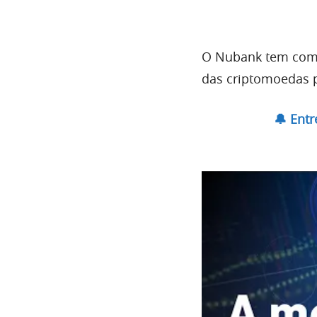
O Nubank tem como
das criptomoedas p
🔔 Ent