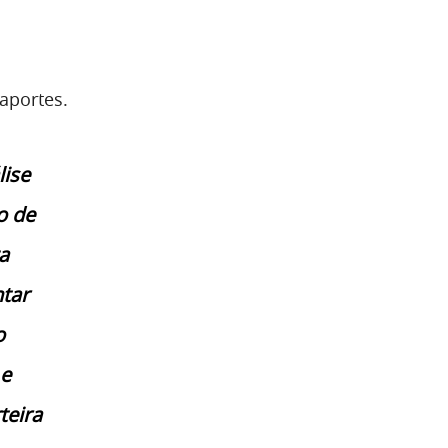
aportes.
lise
o de
a
ntar
o
 e
teira