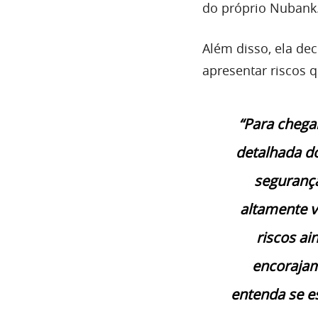
do próprio Nubank
Além disso, ela de
apresentar riscos 
“Para chega
detalhada d
segurança
altamente v
riscos ai
encorajam
entenda se e