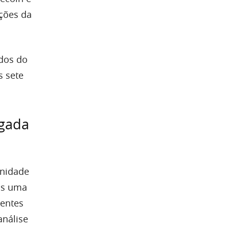
pções da
ados do
s sete
egada
unidade
ós uma
ientes
análise