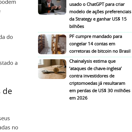
s podem
usado o ChatGPT para criar
e
modelo de ações preferenciais
da Strategy e ganhar US$ 15
bilhões
da do
PF cumpre mandado para
congelar 14 contas em
corretoras de bitcoin no Brasil
Chainalysis estima que
istado a
‘ataques de chave-inglesa’
contra investidores de
criptomoedas já resultaram
 de
em perdas de US$ 30 milhões
em 2026
seus
tadas no