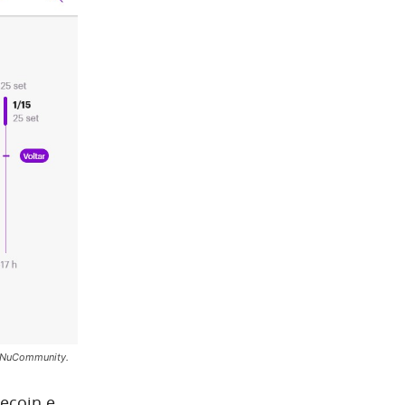
: NuCommunity.
gecoin e