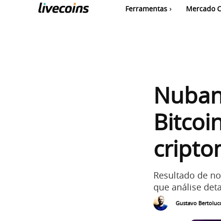
Ferramentas
Mercado C
Nuban
Bitcoi
cript
Resultado de no
que análise det
Gustavo Bertolucc