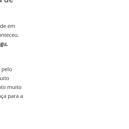
ade em
onteceu.
ngu,
 pelo
uito
nto muito
ça para a