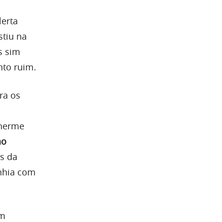
lerta
stiu na
s sim
nto ruim.
ra os
lherme
ao
s da
anhia com
ém