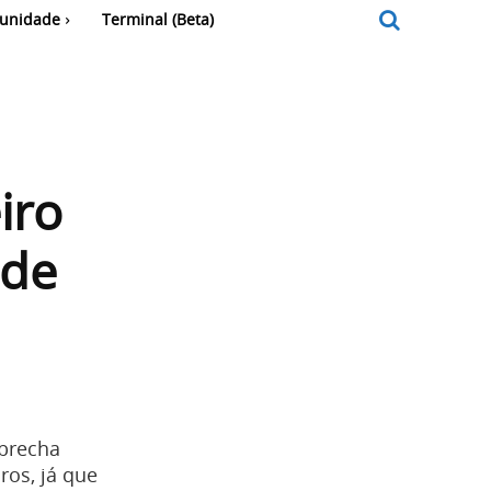
unidade
Terminal (Beta)
iro
ade
 brecha
ros, já que