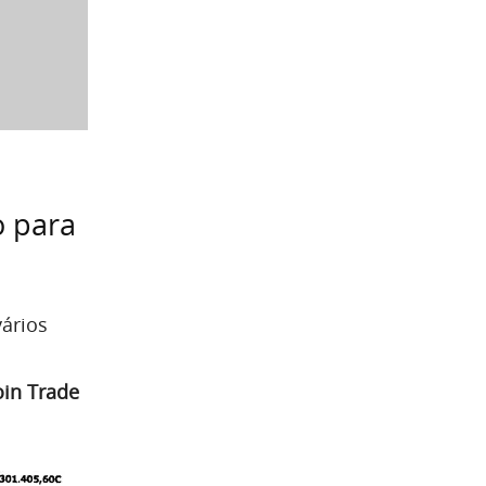
o para
ários
oin Trade