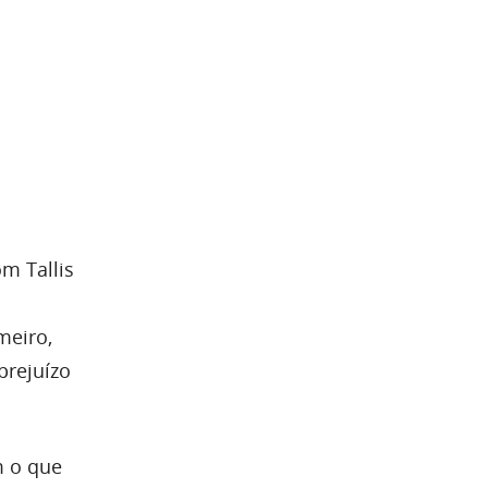
m Tallis
meiro,
prejuízo
m o que