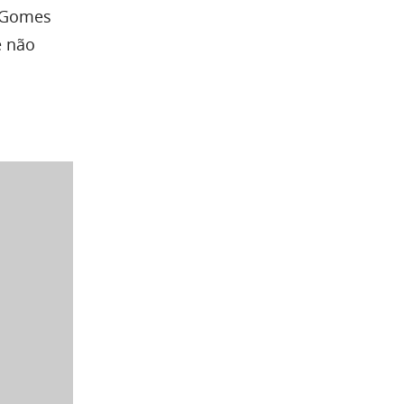
s Gomes
e não