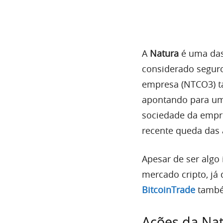
A
Natura
é uma das
considerado seguro
empresa (NTCO3) t
apontando para uma
sociedade da empre
recente queda das
Apesar de ser algo
mercado cripto, já 
BitcoinTrade
també
Ações da Nat