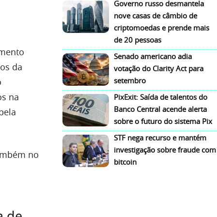
Governo russo desmantela
nove casas de câmbio de
criptomoedas e prende mais
de 20 pessoas
imento
Senado americano adia
los da
votação do Clarity Act para
setembro
o
os na
PixExit: Saída de talentos do
Banco Central acende alerta
pela
sobre o futuro do sistema Pix
STF nega recurso e mantém
investigação sobre fraude com
 também no
bitcoin
a de