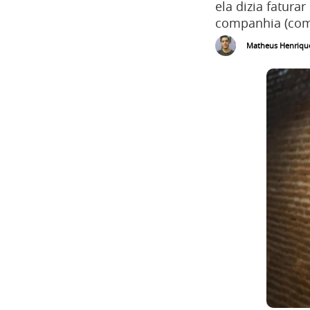
ela dizia fatura
companhia (com
Matheus Henriqu