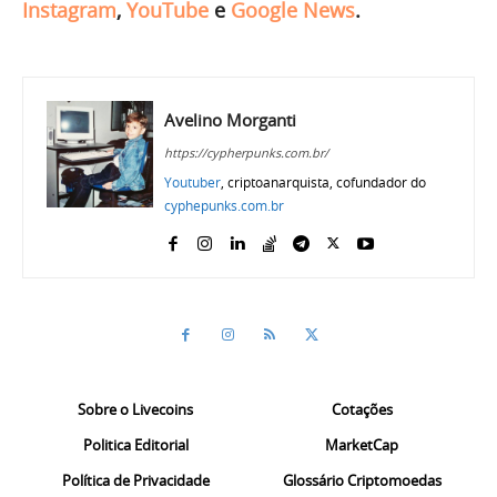
Instagram
,
YouTube
e
Google News
.
Avelino Morganti
https://cypherpunks.com.br/
Youtuber
, criptoanarquista, cofundador do
cyphepunks.com.br
Sobre o Livecoins
Cotações
Politica Editorial
MarketCap
Política de Privacidade
Glossário Criptomoedas