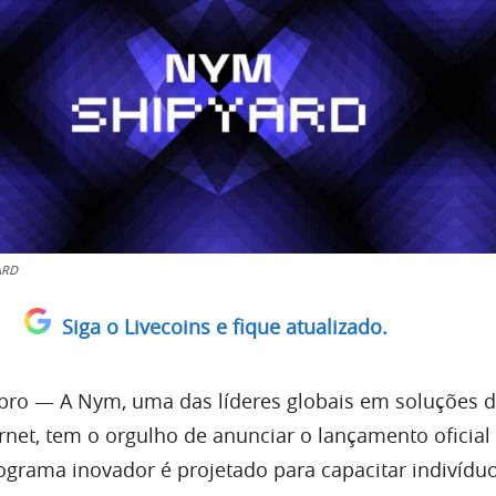
ARD
Siga o Livecoins e fique atualizado.
mbro — A Nym, uma das líderes globais em soluções 
ernet, tem o orgulho de anunciar o lançamento oficia
rograma inovador é projetado para capacitar indivíd