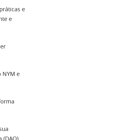
práticas e
nte e
ber
ó NYM e
aforma
sua
a (DAO).