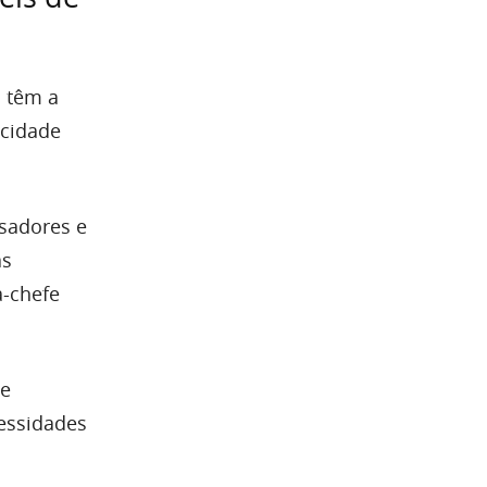
s têm a
acidade
sadores e
as
a-chefe
.
de
cessidades