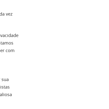
da vez
ivacidade
stamos
der com
r sua
istas
aliosa