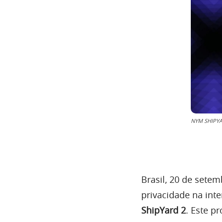
NYM SHIPY
Brasil, 20 de sete
privacidade na int
ShipYard 2
. Este p