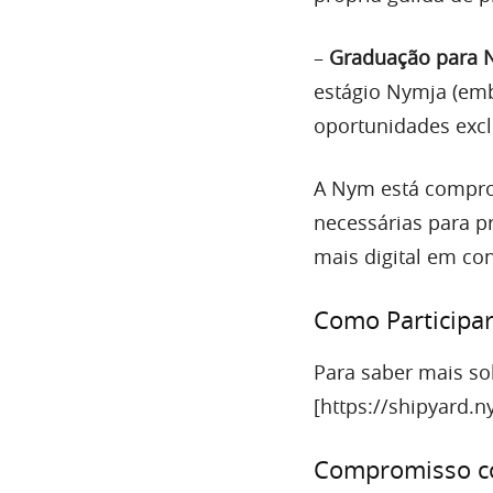
–
Graduação para 
estágio Nymja (emb
oportunidades excl
A Nym está compro
necessárias para p
mais digital em co
Como Participa
Para saber mais sob
[https://shipyard.n
Compromisso co