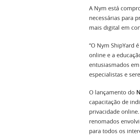
A Nym está compro
necessárias para p
mais digital em co
“O Nym ShipYard é
online e a educaçã
entusiasmados em 
especialistas e se
O lançamento do
N
capacitação de ind
privacidade online
renomados envolvi
para todos os inte