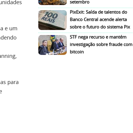
tunidades
setembro
PixExit: Saída de talentos do
Banco Central acende alerta
sobre o futuro do sistema Pix
cia e um
STF nega recurso e mantém
endendo
investigação sobre fraude com
bitcoin
anning,
as para
e