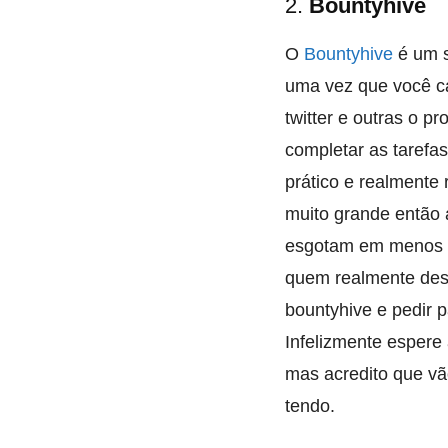
2.
Bountyhive
O
Bountyhive
é um s
uma vez que você ca
twitter e outras o p
completar as tarefas
prático e realmente
muito grande então
esgotam em menos d
quem realmente dese
bountyhive e pedir
Infelizmente esper
mas acredito que v
tendo.