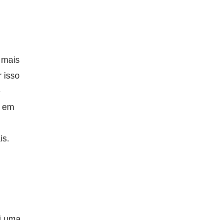
 mais
 isso
e
a em
is.
i uma