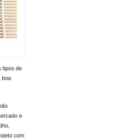
 tipos de
a boa
 não
mercado e
lho,
rojeto com