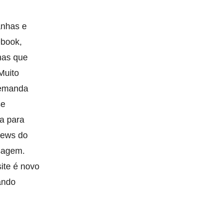
anhas e
ebook,
nas que
Muito
demanda
se
a para
news do
sagem.
ite é novo
ando