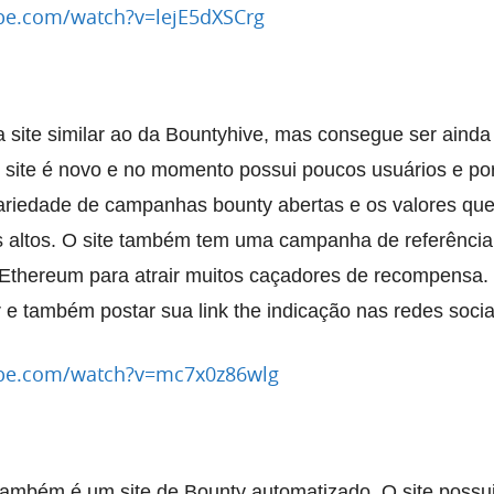
be.com/watch?v=lejE5dXSCrg
 site similar ao da Bountyhive, mas consegue ser ainda
O site é novo e no momento possui poucos usuários e por
riedade de campanhas bounty abertas e os valores qu
 altos. O site também tem uma campanha de referênci
Ethereum para atrair muitos caçadores de recompensa.
 e também postar sua link the indicação nas redes socia
ube.com/watch?v=mc7x0z86wlg
ambém é um site de Bounty automatizado. O site possu