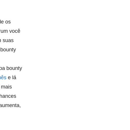
de os
orum você
m suas
 bounty
ba bounty
uês
e lá
 mais
chances
 aumenta,