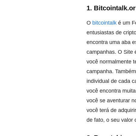
1. Bitcointalk.o
O
bitcointalk
é um Fo
entusiastas de crip
encontra uma aba e
campanhas. O Site é
você normalmente t
campanha. Também é
individual de cada
você encontra muita
você se aventurar no
você terá de adquiri
de fato, o seu valo