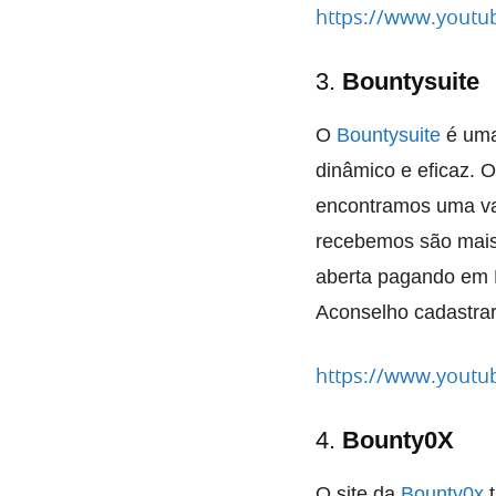
https://www.youtu
3.
Bountysuite
O
Bountysuite
é uma
dinâmico e eficaz. 
encontramos uma va
recebemos são mais
aberta pagando em 
Aconselho cadastrar
https://www.yout
4.
Bounty0X
O site da
Bounty0x
t