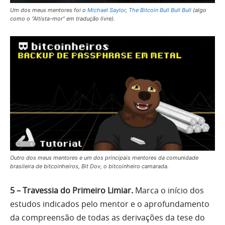
Um dos meus mentores foi o
Michael Saylor
,
The Bitcoin Bull Bull Bull
(algo
como o “Altista-mor” em tradução livre).
Outro dos meus mentores e um dos principais mentores da comunidade
brasileira de bitcoinheiros, Bit Dov, o bitcoinheiro camarada.
5 – Travessia do Primeiro Limiar.
Marca o início dos
estudos indicados pelo mentor e o aprofundamento
da compreensão de todas as derivações da tese do