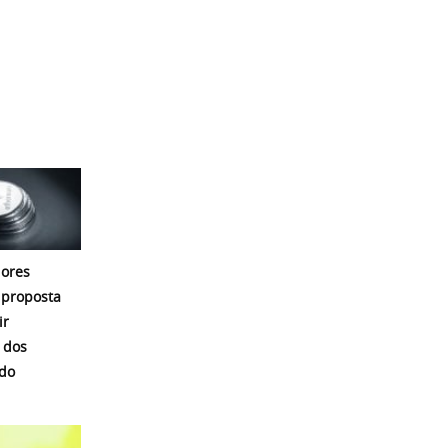
ores
proposta
ir
 dos
 do