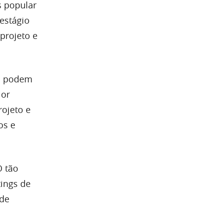
 popular
estágio
projeto e
ch podem
ior
rojeto e
os e
O tão
tings de
 de