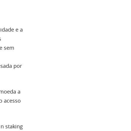
idade e a
s
te sem
usada por
tomoeda a
do acesso
n staking