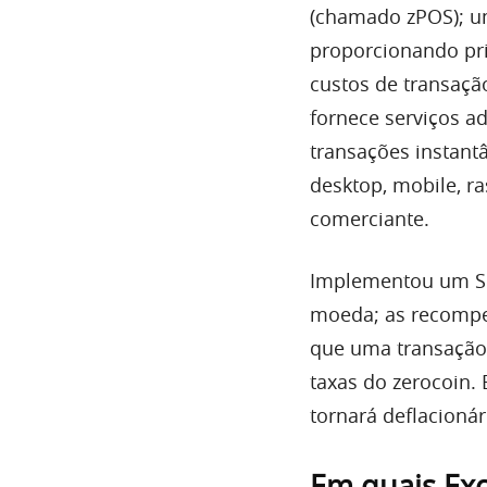
(chamado zPOS); u
proporcionando pri
custos de transaçã
fornece serviços a
transações instantâ
desktop, mobile, r
comerciante.
Implementou um Si
moeda; as recompen
que uma transação
taxas do zerocoin.
tornará deflacionár
Em quais Ex