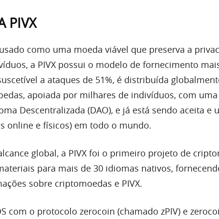
A PIVX
 usado como uma moeda viável que preserva a privac
víduos, a PIVX possui o modelo de fornecimento mai
suscetível a ataques de 51%, é distribuída globalmen
oedas, apoiada por milhares de indivíduos, com uma
ma Descentralizada (DAO), e já está sendo aceita e 
is online e físicos) em todo o mundo.
lcance global, a PIVX foi o primeiro projeto de crip
 materiais para mais de 30 idiomas nativos, fornecen
rmações sobre criptomoedas e PIVX.
 com o protocolo zerocoin (chamado zPIV) e zerocoi