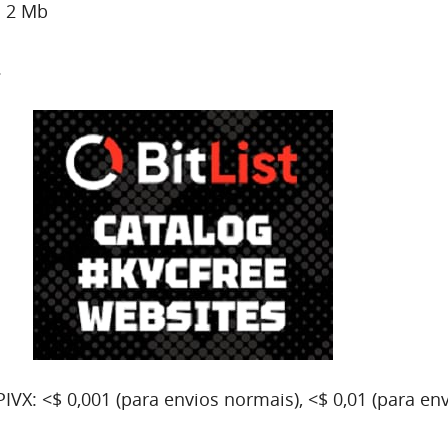
: 2 Mb
.
IVX: <$ 0,001 (para envios normais), <$ 0,01 (para en