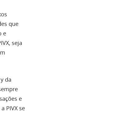
xos
des que
o e
IVX, seja
um
y da
 sempre
sações e
 a PIVX se