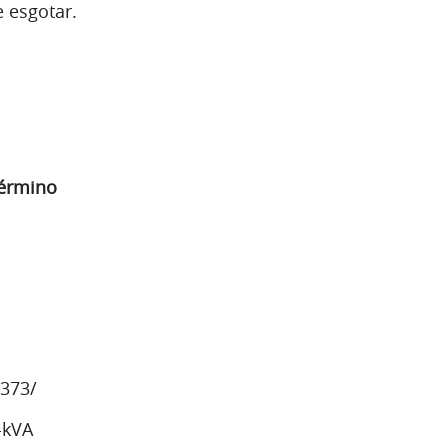
 esgotar.
término
373/
-kVA