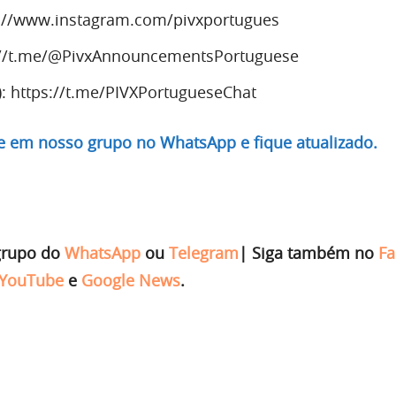
s://www.instagram.com/pivxportugues
://t.me/@PivxAnnouncementsPortuguese
: https://t.me/PIVXPortugueseChat
re em nosso grupo no WhatsApp e fique atualizado.
grupo do
WhatsApp
ou
Telegram
|
Siga também no
Fa
YouTube
e
Google News
.