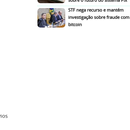
sobre o futuro do sistema Pix
STF nega recurso e mantém
investigação sobre fraude com
bitcoin
vios