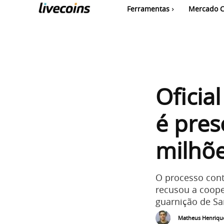
Ferramentas
Mercado C
Oficia
é pres
milhõe
O processo contr
recusou a coope
guarnição de Sa
Matheus Henriqu