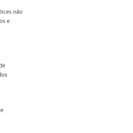
lices não
os e
 de
dos
de