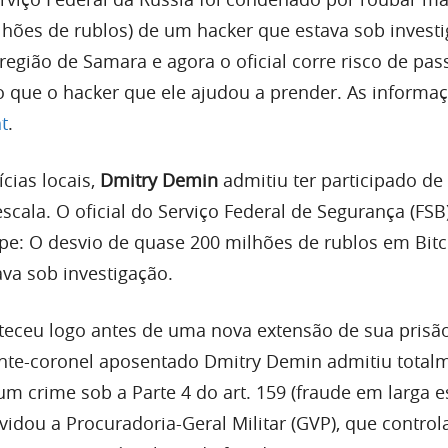
lhões de rublos) de um hacker que estava sob invest
região de Samara e agora o oficial corre risco de pas
 que o hacker que ele ajudou a prender. As informa
t
.
cias locais,
Dmitry Demin
admitiu ter participado d
cala. O oficial do Serviço Federal de Segurança (FSB
e: O desvio de quase 200 milhões de rublos em Bitc
va sob investigação.
eceu logo antes de uma nova extensão de sua prisã
nte-coronel aposentado Dmitry Demin admitiu total
m crime sob a Parte 4 do art. 159 (fraude em larga e
idou a Procuradoria-Geral Militar (GVP), que control