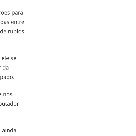
ções para
das entre
 de rublos
 ele se
r da
lpado.
e nos
mputador
ó ainda