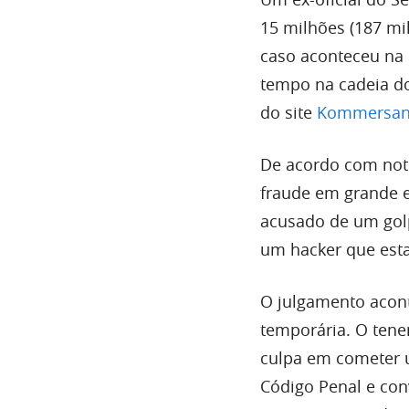
15 milhões (187 mi
caso aconteceu na 
tempo na cadeia do
do site
Kommersan
De acordo com notí
fraude em grande es
acusado de um golp
um hacker que esta
O julgamento acont
temporária. O tene
culpa em cometer u
Código Penal e conv