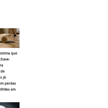
 estima que
chave-
ra
 de
s já
em perdas
ilhões em