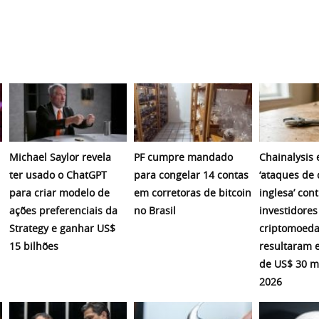
Michael Saylor revela
PF cumpre mandado
Chainalysis
ter usado o ChatGPT
para congelar 14 contas
‘ataques de 
para criar modelo de
em corretoras de bitcoin
inglesa’ cont
ações preferenciais da
no Brasil
investidores
Strategy e ganhar US$
criptomoeda
15 bilhões
resultaram 
de US$ 30 m
2026