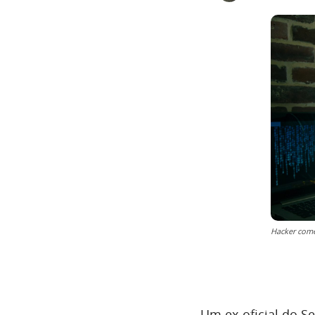
Hacker com
Um ex-oficial do S