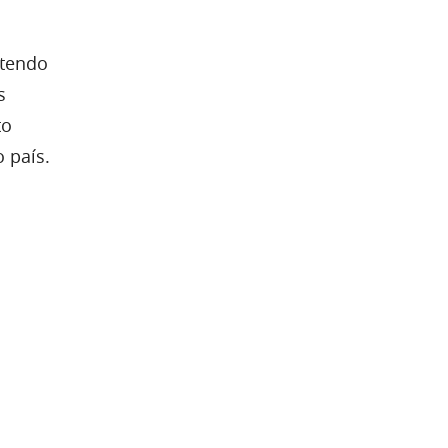
 tendo
s
to
 país.