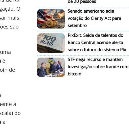
de 20 pessoas
igação. O
Senado americano adia
sar mais
votação do Clarity Act para
setembro
ções são
PixExit: Saída de talentos do
Banco Central acende alerta
sobre o futuro do sistema Pix
e uma
STF nega recurso e mantém
) é
investigação sobre fraude com
oin de
bitcoin
o
mente a
scala) do
a a