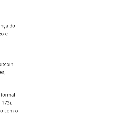
ença do
zo e
itcoin
es,
 formal
 173),
rdo com o