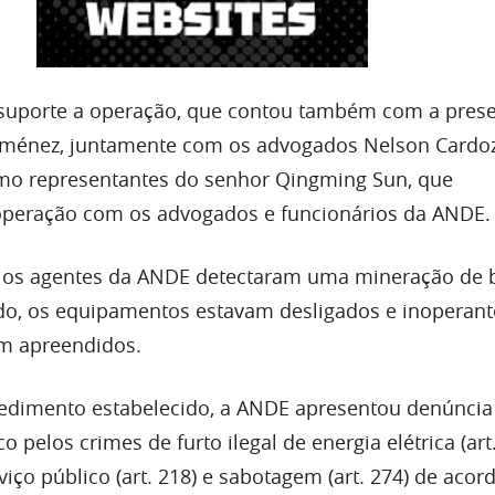
u suporte a operação, que contou também com a pres
Jiménez, juntamente com os advogados Nelson Cardo
mo representantes do senhor Qingming Sun, que
eração com os advogados e funcionários da ANDE.
, os agentes da ANDE detectaram uma mineração de b
do, os equipamentos estavam desligados e inoperant
m apreendidos.
edimento estabelecido, a ANDE apresentou denúncia
o pelos crimes de furto ilegal de energia elétrica (art.
iço público (art. 218) e sabotagem (art. 274) de aco