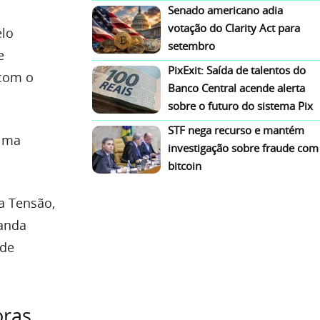
Senado americano adia
votação do Clarity Act para
elo
setembro
e
PixExit: Saída de talentos do
 com o
Banco Central acende alerta
sobre o futuro do sistema Pix
STF nega recurso e mantém
tima
investigação sobre fraude com
bitcoin
a Tensão,
manda
 de
oras