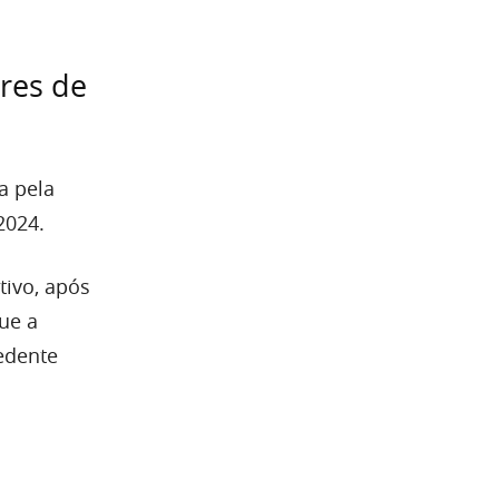
res de
a pela
2024.
tivo, após
ue a
edente