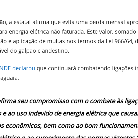
ão, a estatal afirma que evita uma perda mensal ap
ra energia elétrica não faturada. Este valor, somado
ção e aplicação de multas nos termos da Lei 966/64, 
vel do galpão clandestino.
NDE declarou
que continuará combatendo ligações ir
raguaia.
firma seu compromisso com o combate às liga
s e ao uso indevido de energia elétrica que caus
os econômicos, bem como ao bom funcionamen
elétrico e ao cumprimento das normas vigentes.