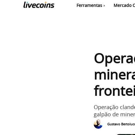
Ferramentas
Mercado C
Opera
minera
fronte
Operação clande
galpão de mine
Gustavo Bertolucc