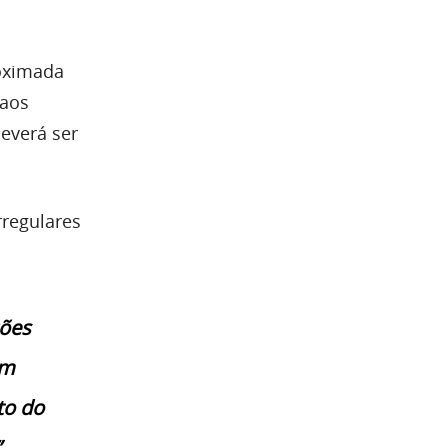
roximada
 aos
deverá ser
regulares
ções
am
to do
”