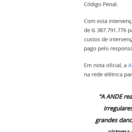
Código Penal.
Com esta intervenç
de ₲ 387.791.776 pa
custos de interven
pago pelo responsá
Em nota oficial, a
A
na rede elétrica pa
“A ANDE rea
irregulare
grandes dan
sistema 