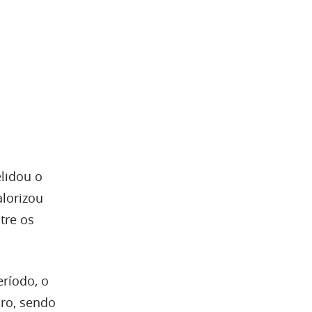
lidou o
alorizou
tre os
ríodo, o
bro, sendo