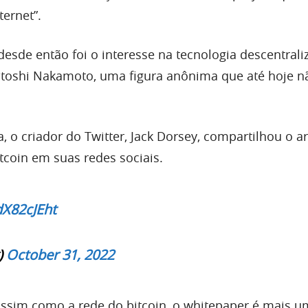
ernet”.
sde então foi o interesse na tecnologia descentrali
atoshi Nakamoto, uma figura anônima que até hoje n
a, o criador do Twitter, Jack Dorsey, compartilhou o a
tcoin em suas redes sociais.
dX82cJEht
)
October 31, 2022
assim como a rede do bitcoin, o whitepaper é mais u