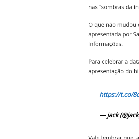
nas “sombras da int
O que não mudou de
apresentada por S
informações.
Para celebrar a dat
apresentação do bi
https://t.co/8
— jack (@jack
Vale lembrar que, 