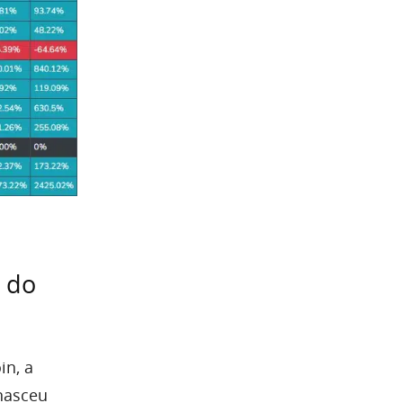
 do
in, a
nasceu