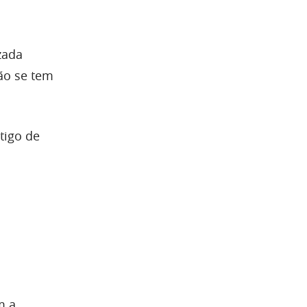
zada
ão se tem
rtigo de
m a