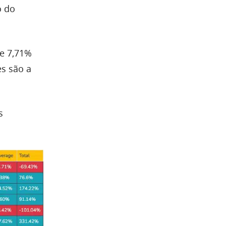
o do
de 7,71%
s são a
s