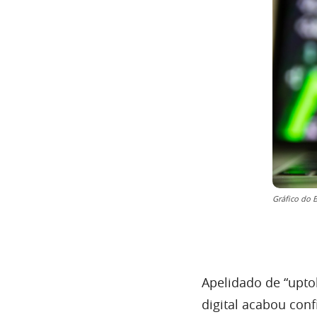
Gráfico do B
Apelidado de “upto
digital acabou con