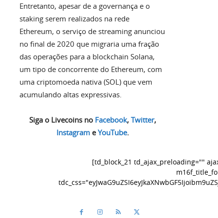
Entretanto, apesar de a governança e o
staking serem realizados na rede
Ethereum, o serviço de streaming anunciou
no final de 2020 que migraria uma fração
das operações para a blockchain Solana,
um tipo de concorrente do Ethereum, com
uma criptomoeda nativa (SOL) que vem
acumulando altas expressivas.
Siga o Livecoins no
Facebook
,
Twitter
,
Instagram
e
YouTube
.
[td_block_21 td_ajax_preloading="" aj
m16f_title_f
tdc_css="eyJwaG9uZSI6eyJkaXNwbGF5Ijoibm9uZ