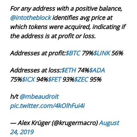
For any address with a positive balance,
@intotheblock
identifies avg price at
which tokens were acquired, indicating if
the address is at profit or loss.
Addresses at profit:
$BTC
79%
$LINK
56%
Addresses at loss:
$ETH
74%
$ADA
75%
$ICX
94%
$FET
93%
$ZEC
95%
h/t
@mbeaudroit
pic.twitter.com/4kOlhFui4i
— Alex Krüger (@krugermacro)
August
24, 2019