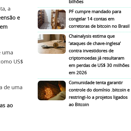
bilhões
ta, a
PF cumpre mandado para
eensão e
congelar 14 contas em
 em
corretoras de bitcoin no Brasil
Chainalysis estima que
‘ataques de chave-inglesa’
contra investidores de
de uma
criptomoedas já resultaram
 como US$
em perdas de US$ 30 milhões
em 2026
Comunidade tenta garantir
ia de uma
controle do domínio .bitcoin e
restringi-lo a projetos ligados
ao Bitcoin
das ao