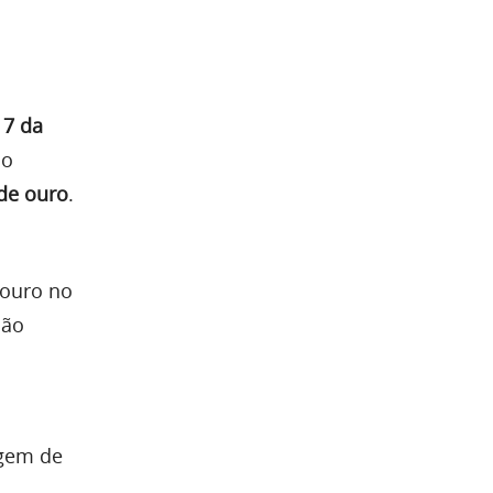
 7 da
ao
de ouro
.
 ouro no
não
agem de