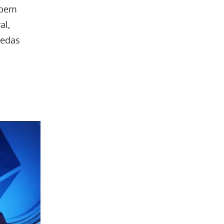
 bem
al,
oedas