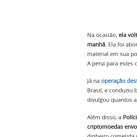
Na ocasião,
ela vol
manhã
. Ela foi a
material em sua p
A pena para estes 
Já na
operação dest
Brasil, e conduziu 
divulgou quantos ag
Além disso, a
Políc
criptomoedas envo
dinheiro cometida 