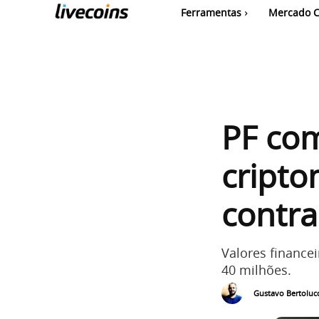
Ferramentas
Mercado C
PF co
cripto
contr
Valores finance
40 milhões.
Gustavo Bertolucc