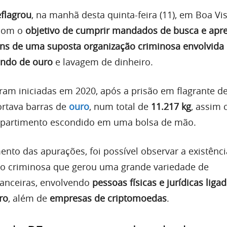
eflagrou
, na manhã desta quinta-feira (11), em Boa Vis
 com o
objetivo de cumprir mandados de busca e apr
ens de uma suposta organização criminosa envolvida
ando de ouro
e lavagem de dinheiro.
oram iniciadas em 2020, após a prisão em flagrante 
ortava barras de
ouro
, num total de
11.217 kg
, assim
partimento escondido em uma bolsa de mão.
to das apurações, foi possível observar a existênc
ão criminosa que gerou uma grande variedade de
anceiras, envolvendo
pessoas físicas e jurídicas liga
ro
, além de
empresas de criptomoedas
.