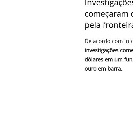
Investigaçõe
começaram q
pela fronteir
De acordo com inf
investigações com
dólares em um fund
ouro em barra
.