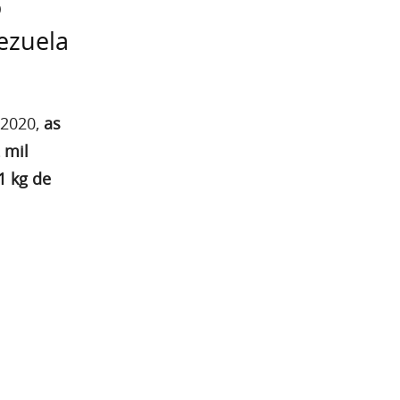
o
ezuela
2020,
as
 mil
1 kg de