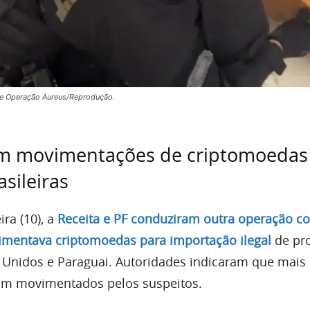
te Operação Aureus/Reprodução.
em movimentações de criptomoedas
asileiras
ira (10), a
Receita e PF conduziram outra operação c
imentava criptomoedas para importação ilegal
de pr
s Unidos e Paraguai. Autoridades indicaram que mais 
ram movimentados pelos suspeitos.