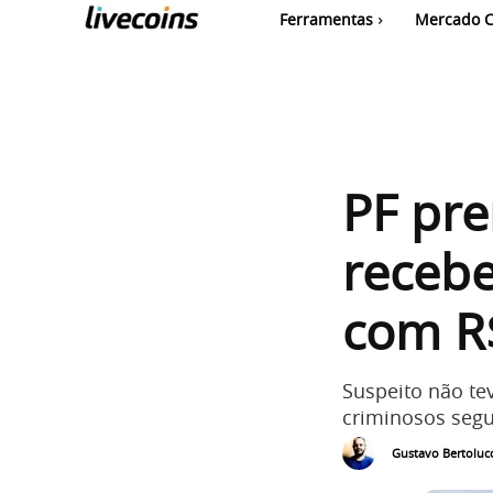
Ferramentas
Mercado C
PF pr
recebe
com R$
Suspeito não te
criminosos segu
Gustavo Bertolucc