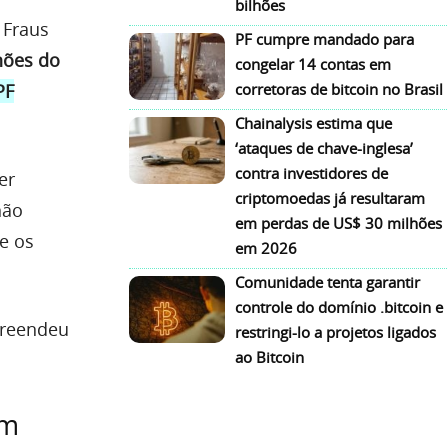
bilhões
 Fraus
PF cumpre mandado para
hões do
congelar 14 contas em
PF
corretoras de bitcoin no Brasil
Chainalysis estima que
‘ataques de chave-inglesa’
contra investidores de
er
criptomoedas já resultaram
não
em perdas de US$ 30 milhões
e os
em 2026
Comunidade tenta garantir
controle do domínio .bitcoin e
preendeu
restringi-lo a projetos ligados
ao Bitcoin
em