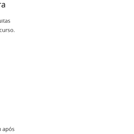
ra
uitas
curso.
u após