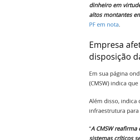
dinheiro em virtude
altos montantes e
PF em nota
.
Empresa afet
disposição d
Em sua página ond
(CMSW) indica que 
Além disso, indic
infraestrutura para
“
A CMSW reafirma q
sistemas críticos 