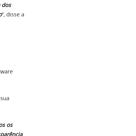
e dos
o
“, disse a
tware
 sua
os os
sparência