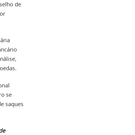
selho de
por
ária
ancário
nálise,
moedas.
onal
ro se
de saques
de