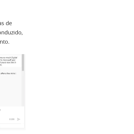
as de
onduzido,
nto.