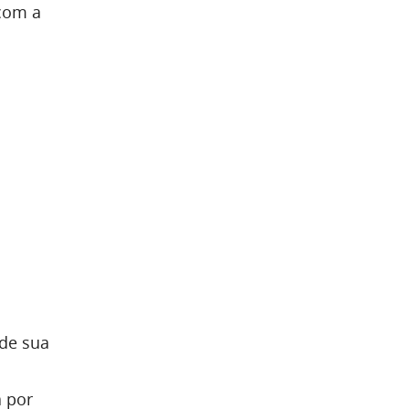
com a
de sua
a por