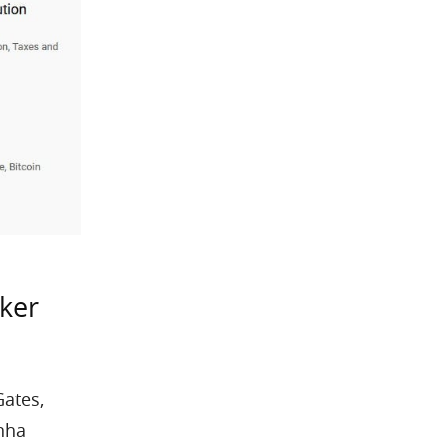
ker
Gates,
nha