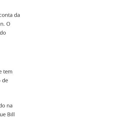
 conta da
in. O
ado
e tem
o de
ado na
ue Bill