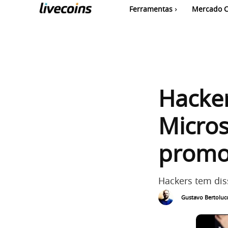
Ferramentas
Mercado C
Hacker
Micros
promov
Hackers tem di
Gustavo Bertolucc