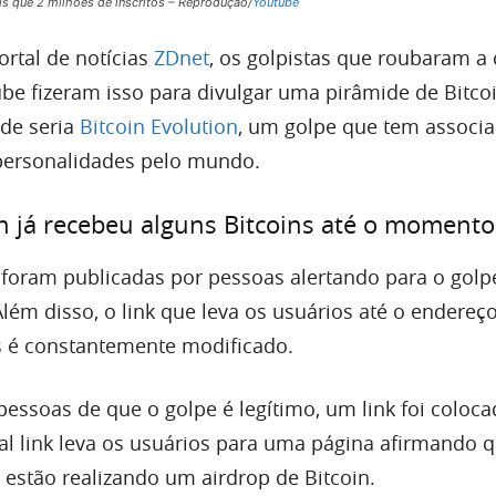
s que 2 milhões de inscritos – Reprodução/
Youtube
rtal de notícias
ZDnet
, os golpistas que roubaram a
be fizeram isso para divulgar uma pirâmide de Bitco
de seria
Bitcoin Evolution
, um golpe que tem associ
personalidades pelo mundo.
n já recebeu alguns Bitcoins até o momento
foram publicadas por pessoas alertando para o golp
lém disso, o link que leva os usuários até o endereç
s é constantemente modificado.
pessoas de que o golpe é legítimo, um link foi coloc
Tal link leva os usuários para uma página afirmando q
 estão realizando um airdrop de Bitcoin.