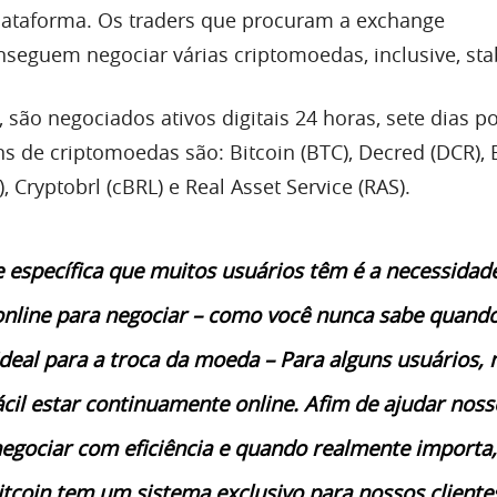
lataforma. Os traders que procuram a exchange
seguem negociar várias criptomoedas, inclusive, sta
, são negociados ativos digitais 24 horas, sete dias p
ns de criptomoedas são: Bitcoin (BTC), Decred (DCR),
, Cryptobrl (cBRL) e Real Asset Service (RAS).
específica que muitos usuários têm é a necessidad
online para negociar – como você nunca sabe quando
eal para a troca da moeda – Para alguns usuários,
cil estar continuamente online.
Afim de ajudar noss
negociar com eficiência e quando realmente importa,
coin tem um sistema exclusivo para nossos cliente