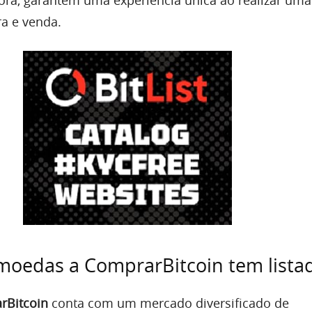
etora, garantem uma experiência única ao realizar uma
a e venda.
moedas a ComprarBitcoin tem lista
rBitcoin
conta com um mercado diversificado de