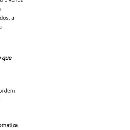
u
dos, a
a
a que
 ordem
e
omatiza