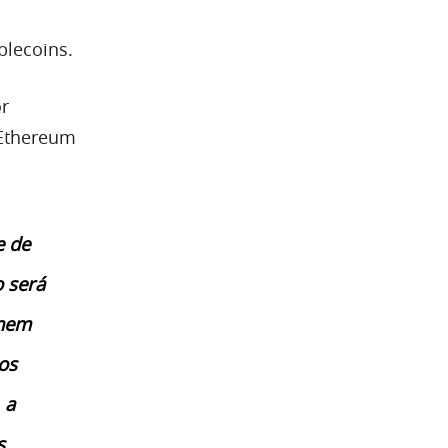
blecoins.
or
 Ethereum
e de
 será
 nem
os
 a
s.