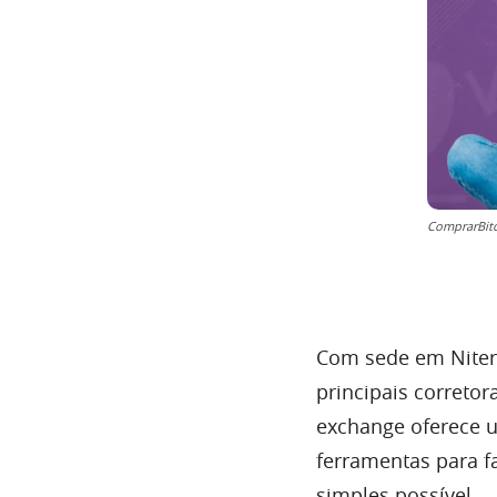
ComprarBit
Com sede em Niteró
principais corretor
exchange oferece u
ferramentas para f
simples possível.