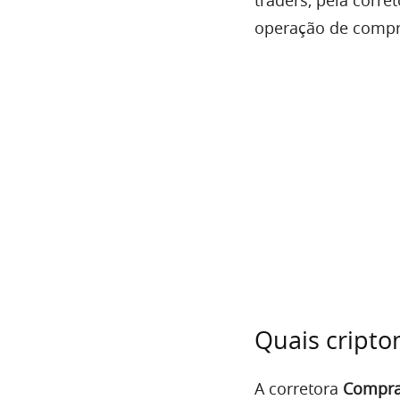
traders, pela corr
operação de compr
Quais cripto
A corretora
Compra