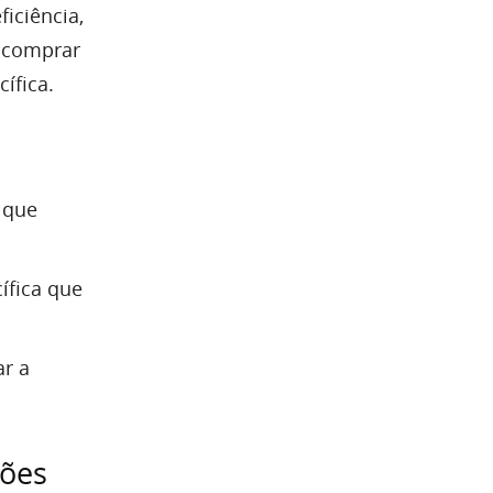
iciência,
a comprar
ífica.
 que
ífica que
ar a
sões