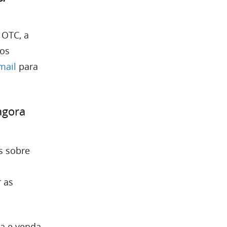
 OTC, a
dos
mail
para
agora
s sobre
 as
a e venda