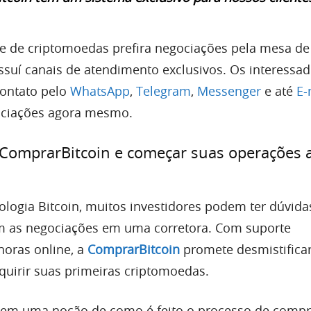
 de criptomoedas prefira negociações pela mesa de
suí canais de atendimento exclusivos. Os interessa
ontato pelo
WhatsApp
,
Telegram
,
Messenger
e até
E-
ciações agora mesmo.
 ComprarBitcoin e começar suas operações 
ologia Bitcoin, muitos investidores podem ter dúvida
 as negociações em uma corretora. Com suporte
horas online, a
ComprarBitcoin
promete desmistificar
quirir suas primeiras criptomoedas.
tem uma noção de como é feito o processo de compr