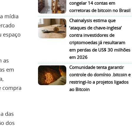
congelar 14 contas em
corretoras de bitcoin no Brasil
na mídia
Chainalysis estima que
ercado
‘ataques de chave-inglesa’
eu espaço
contra investidores de
criptomoedas já resultaram
em perdas de US$ 30 milhões
em 2026
m as
Comunidade tenta garantir
das em
controle do domínio .bitcoin e
a,
restringi-lo a projetos ligados
de compra
ao Bitcoin
ma das
ão dos