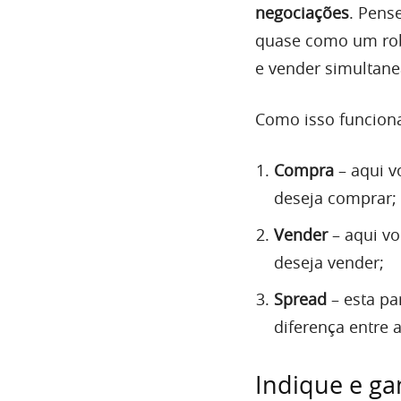
negociações
. Pens
quase como um rob
e vender simultane
Como isso funciona
Compra
– aqui v
deseja comprar;
Vender
– aqui vo
deseja vender;
Spread
– esta pa
diferença entre 
Indique e ga