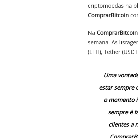
criptomoedas na p
ComprarBitcoin
con
Na
ComprarBitcoin
semana. As listage
(ETH), Tether (USDT)
Uma vontade 
estar sempre 
o momento id
sempre é fá
clientes a 
ComprarBit