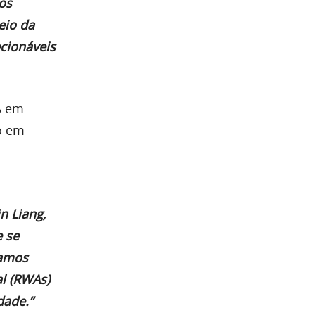
os
eio da
ecionáveis
WA em
o em
n Liang,
e se
tamos
l (RWAs)
dade.”