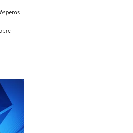
rósperos
sobre