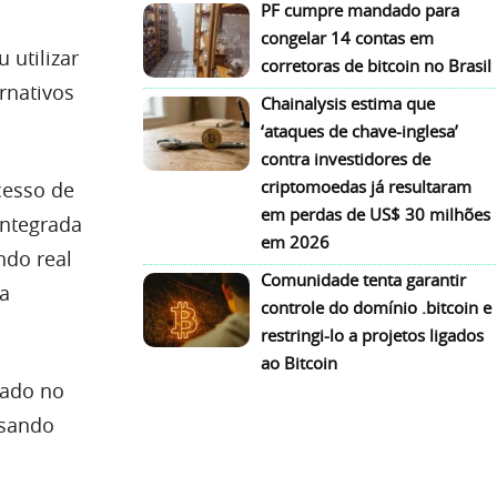
PF cumpre mandado para
congelar 14 contas em
 utilizar
corretoras de bitcoin no Brasil
rnativos
Chainalysis estima que
‘ataques de chave-inglesa’
contra investidores de
criptomoedas já resultaram
cesso de
em perdas de US$ 30 milhões
integrada
em 2026
ndo real
Comunidade tenta garantir
la
controle do domínio .bitcoin e
restringi-lo a projetos ligados
ao Bitcoin
cado no
ssando