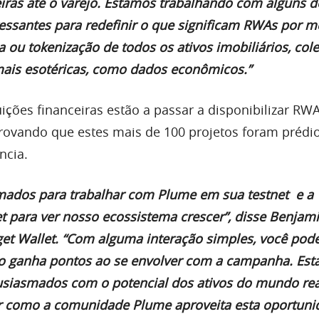
ceiras até o varejo. Estamos trabalhando com alguns d
ressantes para redefinir o que significam RWAs por m
a ou tokenização de todos os ativos imobiliários, col
s mais esotéricas, como dados econômicos.”
tuições financeiras estão a passar a disponibilizar R
provando que estes mais de 100 projetos foram prédi
ncia.
mados para trabalhar com Plume em sua testnet e a
para ver nosso ecossistema crescer”, disse Benjami
get Wallet. “Com alguma interação simples, você pod
to ganha pontos ao se envolver com a campanha. Es
usiasmados com o potencial dos ativos do mundo rea
r como a comunidade Plume aproveita esta oportuni