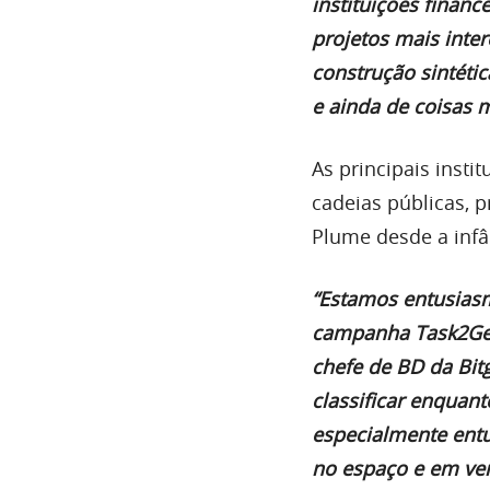
instituições finan
projetos mais inte
construção sintétic
​​e ainda de coisa
As principais insti
cadeias públicas, 
Plume desde a infâ
“Estamos entusias
campanha Task2Get 
chefe de BD da Bit
classificar enquan
especialmente ent
no espaço e em ve