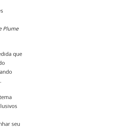
Os
de Plume
edida que
do
hando
.
stema
lusivos
nhar seu