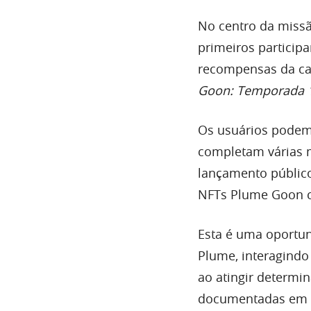
No centro da missã
primeiros particip
recompensas da c
Goon: Temporada 
Os usuários podem
completam várias m
lançamento públic
NFTs Plume Goon c
Esta é uma oportun
Plume, interagindo
ao atingir determi
documentadas em p