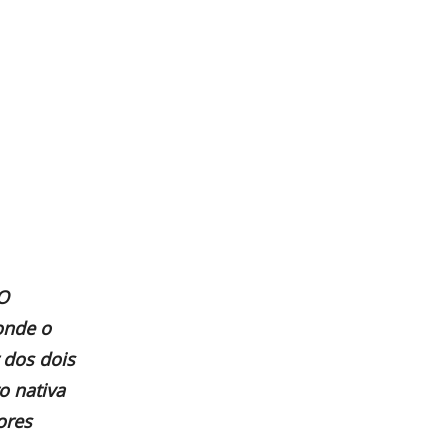
O
onde o
 dos dois
o nativa
ores