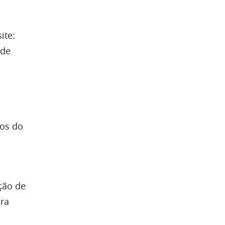
ite:
 de
vos do
ção de
ara