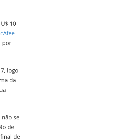
 U$ 10
cAfee
o por
17, logo
cima da
sua
o não se
são de
final de