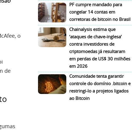
visão
PF cumpre mandado para
congelar 14 contas em
corretoras de bitcoin no Brasil
Chainalysis estima que
cAfee, o
‘ataques de chave-inglesa’
contra investidores de
criptomoedas já resultaram
em perdas de US$ 30 milhões
oi
em 2026
im de
Comunidade tenta garantir
controle do domínio .bitcoin e
restringi-lo a projetos ligados
to
ao Bitcoin
lgumas