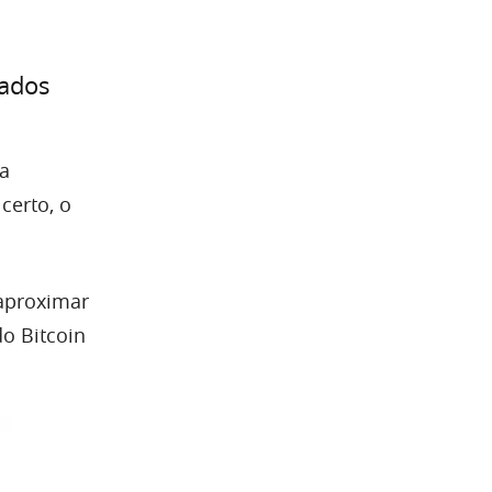
tados
 a
certo, o
 aproximar
do Bitcoin