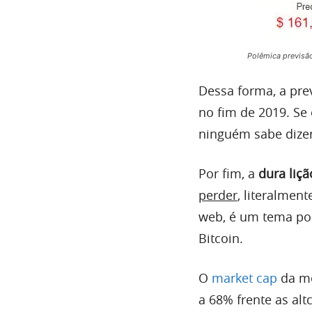
Polêmica previsã
Dessa forma, a pre
no fim de 2019. Se
ninguém sabe dizer
Por fim, a
dura liçã
perder
, literalmen
web, é um tema po
Bitcoin.
O
market cap
da mo
a 68% frente as alt