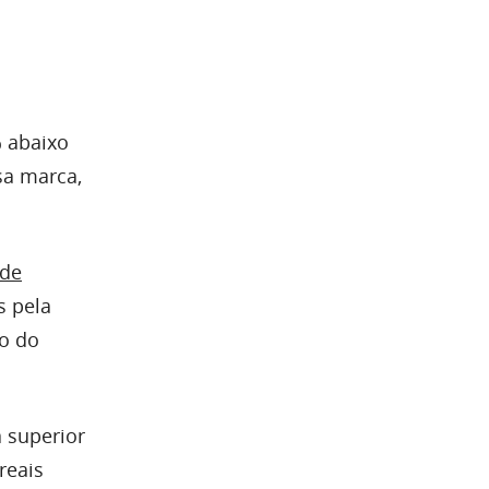
% abaixo
sa marca,
ode
s pela
o do
 superior
reais