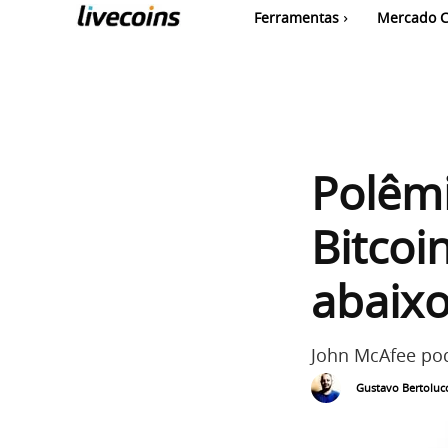
Ferramentas
Mercado C
Polêmi
Bitcoi
abaixo
John McAfee pod
Gustavo Bertolucc