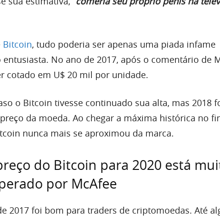
e sua estimativa, “
comeria seu próprio pênis na tele
e
Bitcoin
, tudo poderia ser apenas uma piada infame
 entusiasta. No ano de 2017, após o comentário de M
er cotado em U$ 20 mil por unidade.
caso o Bitcoin tivesse continuado sua alta, mas 2018 f
preço da moeda. Ao chegar a máxima histórica no f
itcoin nunca mais se aproximou da marca.
preço do Bitcoin para 2020 está mui
sperado por McAfee
e 2017 foi bom para traders de criptomoedas. Até a