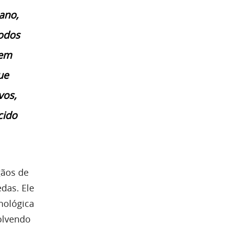
 ano,
odos
 em
ue
vos,
cido
gãos de
das. Ele
nológica
olvendo