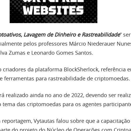
ptoativos, Lavagem de Dinheiro e Rastreabilidade
” se
ialmente pelos professores Márcio Niederauer Nunes
Silva Zumas e Leonardo Gomes Santos.
o criadores da plataforma BlockSherlock, referência 
e ferramentas para rastreabilidade de criptomoedas.
rá realizado ainda no ano de 2022, devendo ser reali
o tema das criptomoedas para os agentes participant
reportagem, Vytautas falou sobre que a capacitação
parte do projeto do Núcleo de Operações com Criptoa