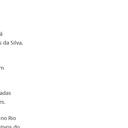
rá
 da Silva,
em
zadas
es.
 no Rio
tivos do