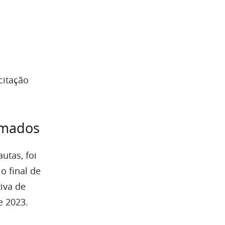
citação
omados
utas, foi
o final de
iva de
e 2023.