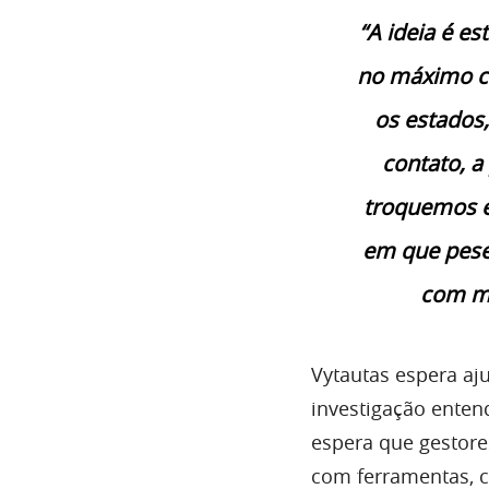
“A ideia é es
no máximo c
os estados,
contato, a
troquemos e
em que pese 
com ma
Vytautas espera aj
investigação enten
espera que gestore
com ferramentas, c