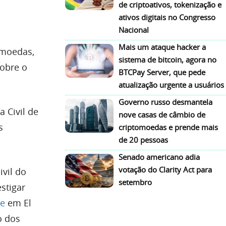
de criptoativos, tokenização e
ativos digitais no Congresso
Nacional
Mais um ataque hacker a
tomoedas,
sistema de bitcoin, agora no
sobre o
BTCPay Server, que pede
atualização urgente a usuários
Governo russo desmantela
a Civil de
nove casas de câmbio de
s
criptomoedas e prende mais
de 20 pessoas
Senado americano adia
votação do Clarity Act para
ivil do
setembro
stigar
ue
em El
o dos