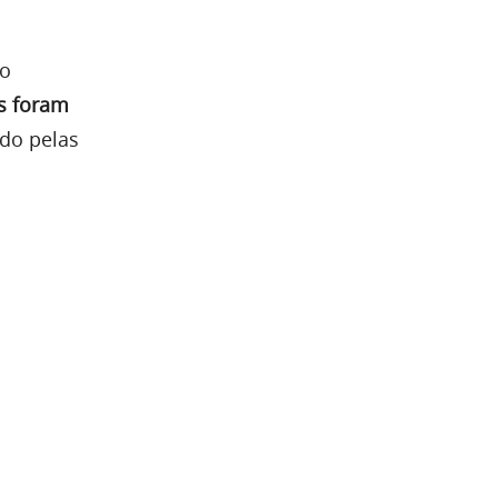
ro
s foram
ido pelas