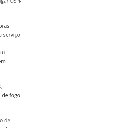
agar US $
pras
 serviço
iu
uem
,
s de fogo
ro de