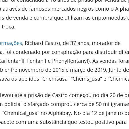
b
através de famosos mercados negros como o Alpha
ais de venda e compra que utilizam as criptomoedas
 troca.
formações
, Richard Castro, de 37 anos, morador de
, foi condenado por conspiração para distribuir dife
Carfentanil, Fentanil e Phenylfentanyl). As vendas fora
b entre novembro de 2015 e março de 2019. Junto de
 usava os apelidos “Chemsusa” “Chems_usa” e “Chemica
 levou até a prisão de Castro começou no dia 20 de 
 policial disfarçado comprou cerca de 50 miligrama
il “Chemical_usa” no Alphabay. No dia 12 de janeiro d
 pacote com uma substância que testou positivo para