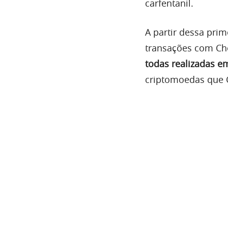
carfentanil.
A partir dessa pri
transações com Che
todas realizadas e
criptomoedas que C