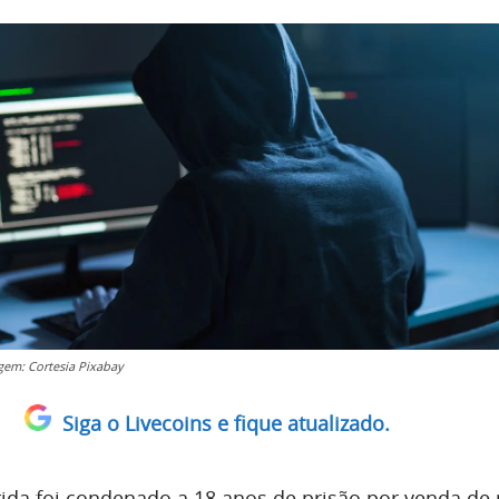
gem: Cortesia Pixabay
Siga o Livecoins e fique atualizado.
da foi condenado a 18 anos de prisão por venda de