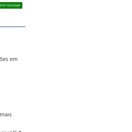
ções em
 mais