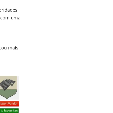
oridades
da com uma
acou mais