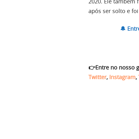
2020. Ele também f
após ser solto e fo
🔔 Ent
👉Entre no nosso 
Twitter
,
Instagram
,