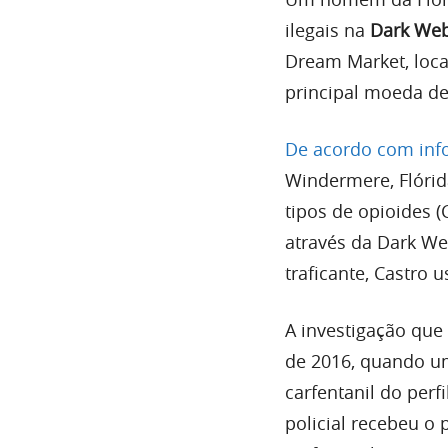
ilegais na
Dark We
Dream Market, loc
principal moeda de
De acordo com in
Windermere, Flórida
tipos de opioides (
através da Dark We
traficante, Castro
A investigação que
de 2016, quando um
carfentanil do perf
policial recebeu o