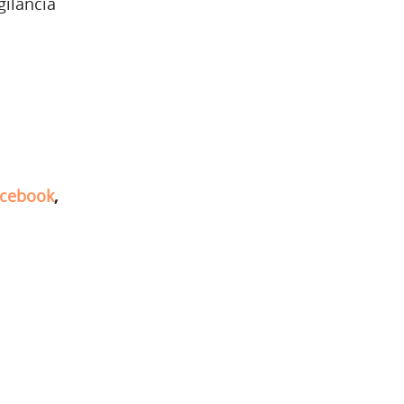
gilância
cebook
,