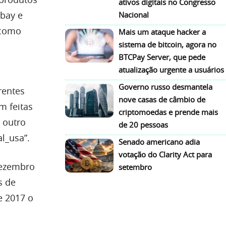
ativos digitais no Congresso
bay e
Nacional
 como
Mais um ataque hacker a
sistema de bitcoin, agora no
BTCPay Server, que pede
atualização urgente a usuários
Governo russo desmantela
rentes
nove casas de câmbio de
m feitas
criptomoedas e prende mais
 outro
de 20 pessoas
l_usa”.
Senado americano adia
votação do Clarity Act para
dezembro
setembro
s de
e 2017 o