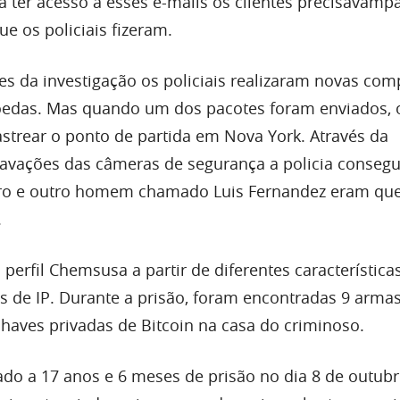
a ter acesso a esses e-mails os clientes precisavamp
ue os policiais fizeram.
s da investigação os policiais realizaram novas com
oedas. Mas quando um dos pacotes foram enviados, o
astrear o ponto de partida em Nova York. Através da
ravações das câmeras de segurança a policia consegu
tro e outro homem chamado Luis Fernandez eram q
.
 perfil Chemsusa a partir de diferentes características
s de IP. Durante a prisão, foram encontradas 9 arma
chaves privadas de Bitcoin na casa do criminoso.
iado a 17 anos e 6 meses de prisão no dia 8 de outub