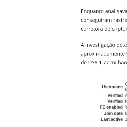
Enquanto analisav
conseguiram rastre
corretora de cript
A investigação det
aproximadamente US
de US$ 1.77 milhã