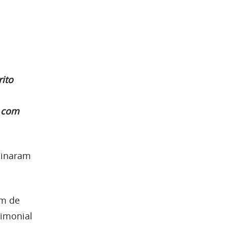
rito
, com
rminaram
em de
rimonial