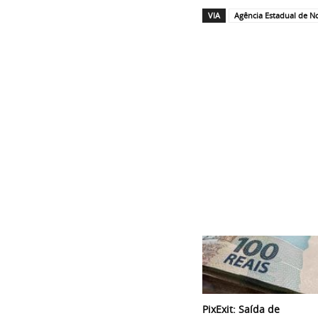
VIA
Agência Estadual de No
PixExit: Saída de