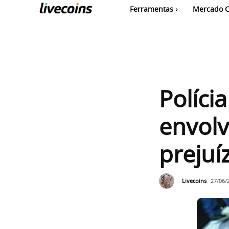
Ferramentas
Mercado C
Políci
envol
prejuí
Livecoins
27/06/