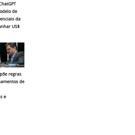
 ChatGPT
modelo de
enciais da
ganhar US$
põe regras
namentos de
s e