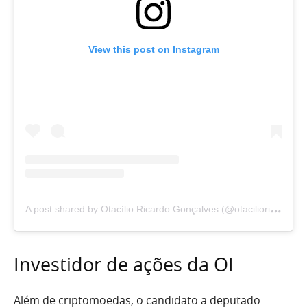
View this post on Instagram
A
post shared by Otacílio Ricardo Gonçalves (@otacilioricardo)
Investidor de ações da OI
Além de criptomoedas, o candidato a deputado