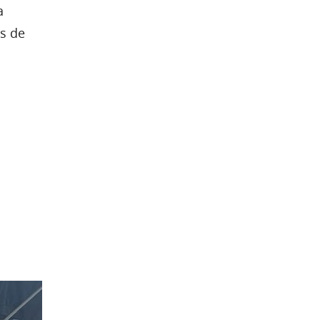
a
as de