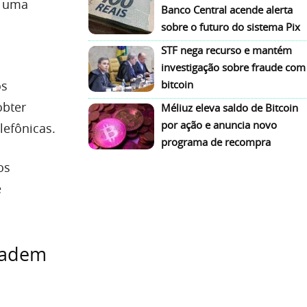
e uma
Banco Central acende alerta
sobre o futuro do sistema Pix
STF nega recurso e mantém
investigação sobre fraude com
os
bitcoin
obter
Méliuz eleva saldo de Bitcoin
por ação e anuncia novo
lefônicas.
programa de recompra
os
e
vadem