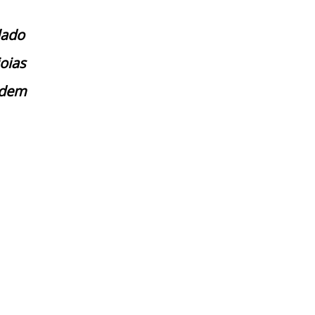
lado
oias
cidem