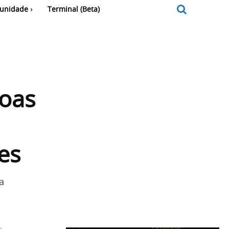
unidade
Terminal (Beta)
soas
es
a