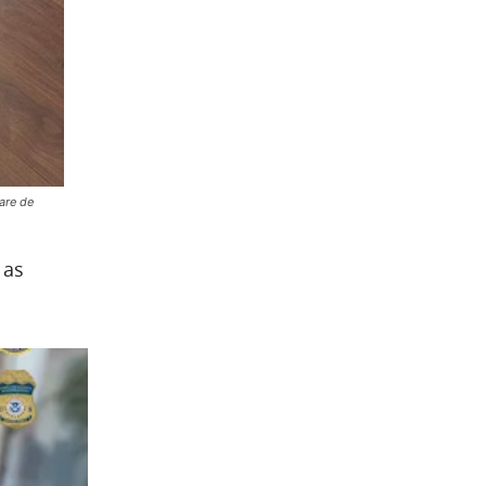
are de
 as