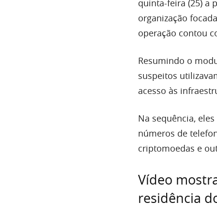
quinta-feira (25) a
organização focada
operação contou co
Resumindo o modus
suspeitos utilizava
acesso às infraest
Na sequência, eles
números de telefon
criptomoedas e out
Vídeo mostr
residência d