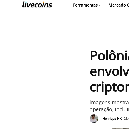
Ferramentas
Mercado C
Polôni
envol
cripto
Imagens mostra
operação, inclu
Henrique HK
25/