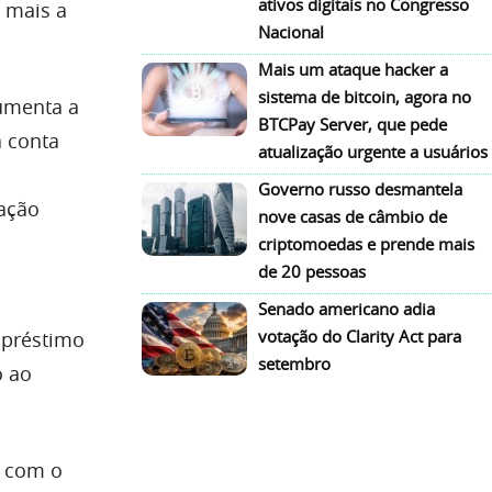
ativos digitais no Congresso
 mais a
Nacional
Mais um ataque hacker a
sistema de bitcoin, agora no
umenta a
BTCPay Server, que pede
a conta
atualização urgente a usuários
Governo russo desmantela
ração
nove casas de câmbio de
criptomoedas e prende mais
de 20 pessoas
Senado americano adia
votação do Clarity Act para
mpréstimo
setembro
o ao
o com o