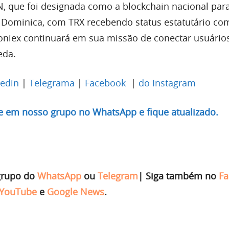
, que foi designada como a blockchain nacional par
ominica, com TRX recebendo status estatutário c
oniex
continuará em sua missão de conectar usuário
eda.
kedin
|
Telegrama
|
Facebook
|
do Instagram
re em nosso grupo no WhatsApp e fique atualizado.
grupo do
WhatsApp
ou
Telegram
|
Siga também no
Fa
YouTube
e
Google News
.