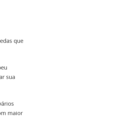
oedas que
beu
ar sua
vários
com maior