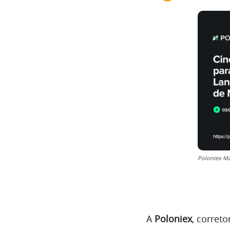
Poloniex M
A
Poloniex
, corret