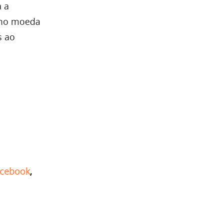
a a
omo moeda
s ao
cebook
,