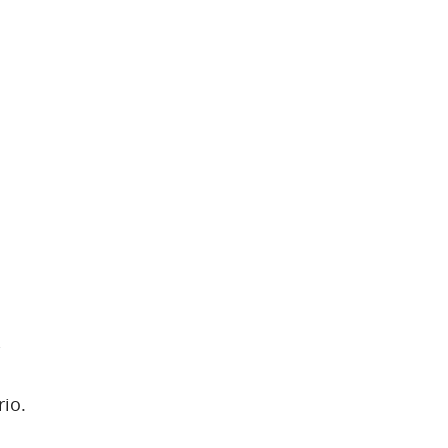
,
io.