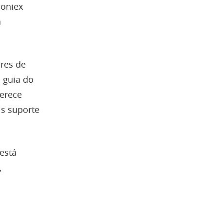
loniex
a
ares de
 guia do
erece
is suporte
está
,
-