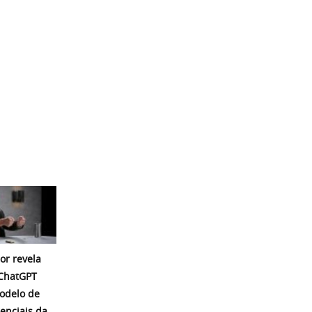
or revela
 ChatGPT
modelo de
enciais da