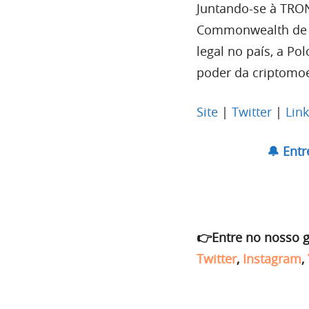
Juntando-se à TRON
Commonwealth de D
legal no país, a
Pol
poder da criptomo
Site
|
Twitter
|
Lin
🔔 Ent
👉Entre no nosso 
Twitter
,
Instagram
,