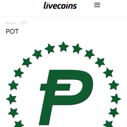
Home
POT
POT