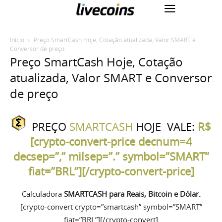
Início
Preço SmartCash Hoje, Cotação atualizada, Valor SMART e
Conversor de preço
Preço SmartCash Hoje, Cotação
atualizada, Valor SMART e Conversor
de preço
PREÇO
SMARTCASH
HOJE
VALE:
R$
[crypto-convert-price decnum=4
decsep=”,” milsep=”.” symbol=”SMART”
fiat=”BRL”][/crypto-convert-price]
Calculadora
SMARTCASH para
Reais, Bitcoin e Dólar.
[crypto-convert crypto=”smartcash” symbol=”SMART”
fiat=”BRL”][/crypto-convert]