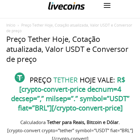
Início
Preço Tether Hoje, Cotação atualizada, Valor USDT e Conversor
de preço
Preço Tether Hoje, Cotação
atualizada, Valor USDT e Conversor
de preço
PREÇO
TETHER
HOJE VALE:
R$
[crypto-convert-price decnum=4
decsep=”,” milsep=”.” symbol=”USDT”
fiat=”BRL”][/crypto-convert-price]
Calculadora
Tether para
Reais, Bitcoin e Dólar.
[crypto-convert crypto=”tether” symbol=”USDT” fiat=”BRL”]
[/crypto-convert]