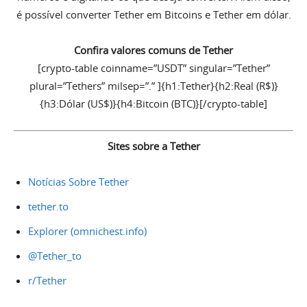
é possível converter Tether em Bitcoins e Tether em dólar.
Confira valores comuns de Tether
[crypto-table coinname=”USDT” singular=”Tether”
plural=”Tethers” milsep=”.” ]{h1:Tether}{h2:Real (R$)}
{h3:Dólar (US$)}{h4:Bitcoin (BTC)}[/crypto-table]
Sites sobre a Tether
Notícias Sobre Tether
tether.to
Explorer (omnichest.info)
@Tether_to
r/Tether