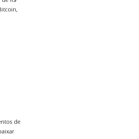
itcoin,
entos de
baixar