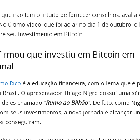
 que não tem o intuito de fornecer conselhos, avalia 
 No último vídeo, que foi ao ar no dia 1 de outubro, o
re seu investimento em Bitcoin.
firmou que investiu em Bitcoin em
anal
imo Rico
é a educação financeira, com o lema que é p
o Brasil. O apresentador Thiago Nigro possui uma sér
 deles chamado “
Rumo ao Bilhão
”. De fato, como Nig
com seus investimentos, a nova jornada é alcançar u
s conseguiram.
 de sua série, Thiago mostrou que realizou um aport