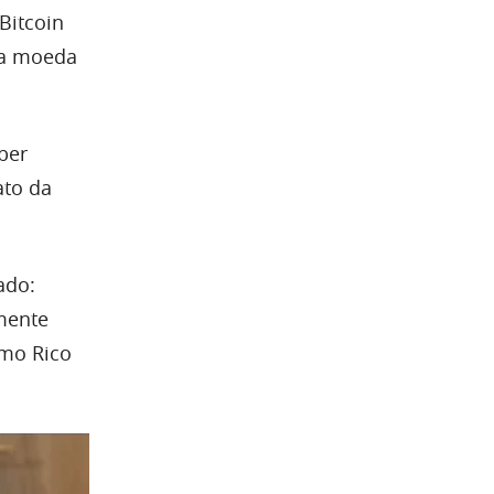
Bitcoin
 na moeda
ber
ato da
ado:
emente
imo Rico