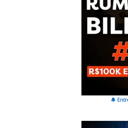
🔔 Ent