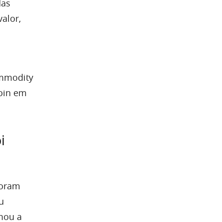
das
alor,
ommodity
coin em
i
foram
u
amou a