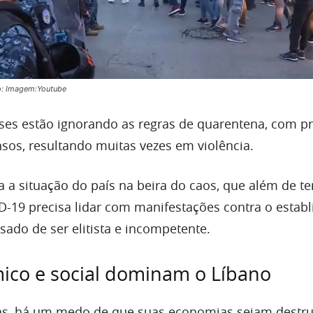
o: Imagem:Youtube
ses estão ignorando as regras de quarentena, com p
nsos, resultando muitas vezes em violência.
xa a situação do país na beira do caos, que além de te
ID-19 precisa lidar com manifestações contra o estab
ado de ser elitista e incompetente.
ico e social dominam o Líbano
as, há um medo de que suas economias sejam destru