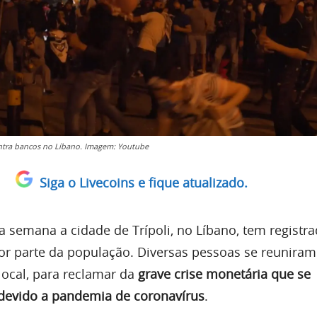
ntra bancos no Líbano. Imagem: Youtube
Siga o Livecoins e fique atualizado.
ta semana a cidade de Trípoli, no Líbano, tem regist
por parte da população. Diversas pessoas se reunira
local, para reclamar da
grave crise monetária que se
s devido a pandemia de coronavírus
.