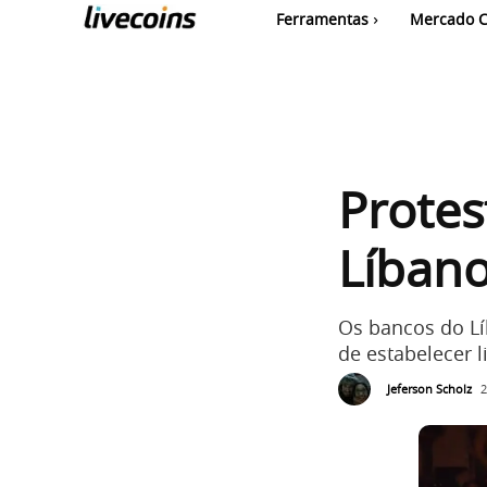
Ferramentas
Mercado C
Protes
Líban
Os bancos do Lí
de estabelecer 
Jeferson Scholz
2