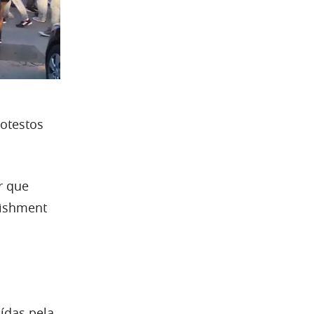
rotestos
r que
lishment
ídas pela