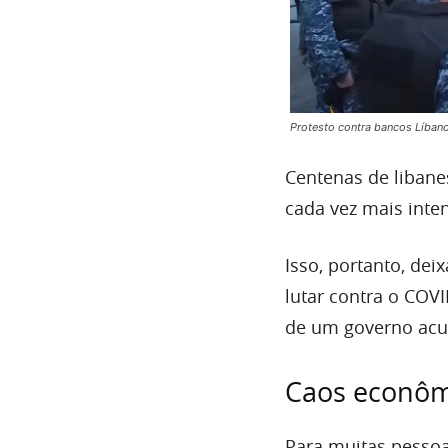
Protesto contra bancos Líban
Centenas de libane
cada vez mais inte
Isso, portanto, dei
lutar contra o COV
de um governo acus
Caos econôm
Para muitas pesso