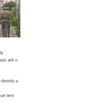
da
aís até o
 devido a
que tem