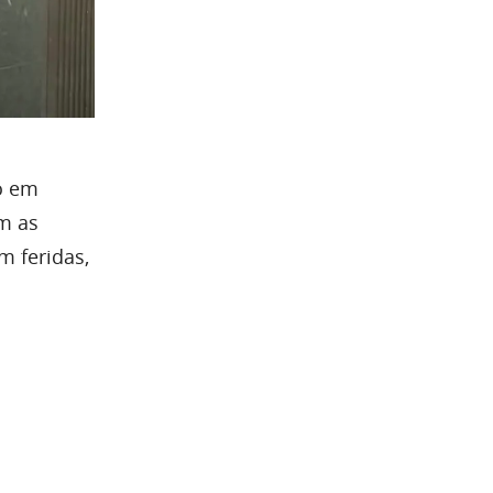
go em
om as
m feridas,