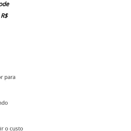
pode
 R$
or para
endo
ir o custo