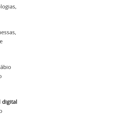
logias,
.
messas,
re
Fábio
o
 digital
o