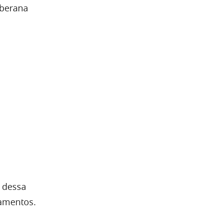
oberana
 dessa
gamentos.