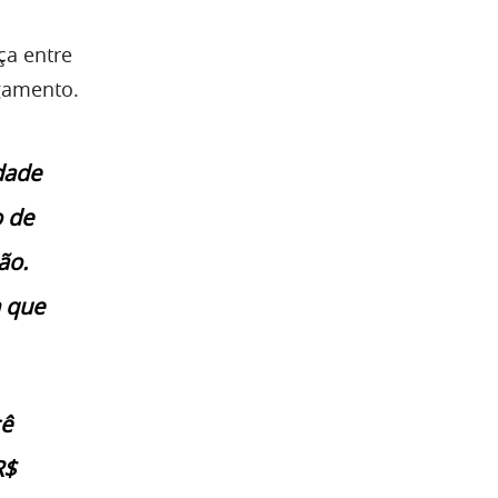
ça entre
agamento.
dade
o de
ão.
 que
cê
R$