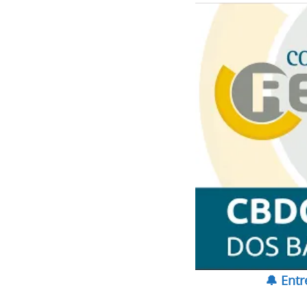
🔔 Ent