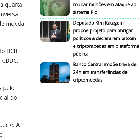
ta quarta-
roubar milhões em ataque ao
sistema Pix
onversa
Deputado Kim Kataguiri
 de moeda
propõe projeto para obrigar
políticos a declararem bitcoin
e criptomoedas em plataforma
lo BCB
pública
e CBDC,
Banco Central impõe trava de
24h em transferências de
criptomoedas
s pelo
cial do
pécie. A
 o