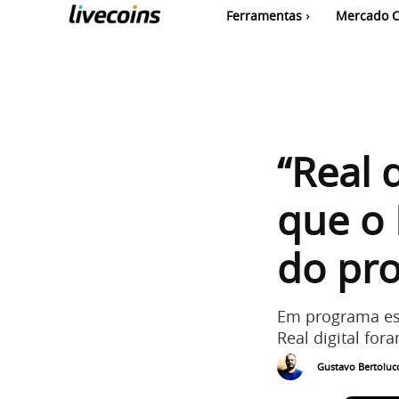
Ferramentas
Mercado C
“Real 
que o 
do pro
Em programa esp
Real digital for
Gustavo Bertolucc