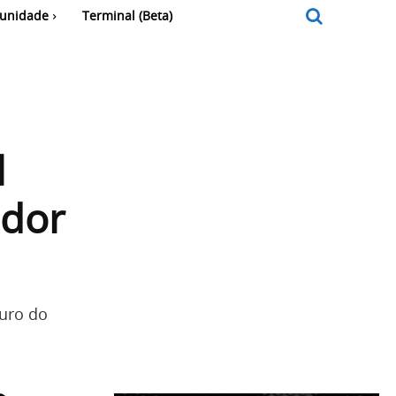
unidade
Terminal (Beta)
l
ador
turo do