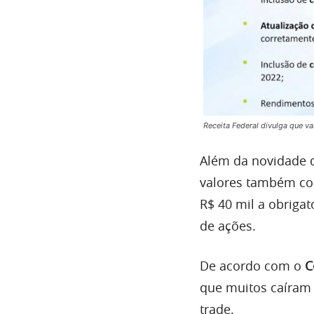
Receita Federal divulga que v
Além da novidade q
valores também co
R$ 40 mil a obriga
de ações.
De acordo com o
C
que muitos caíram 
trade.