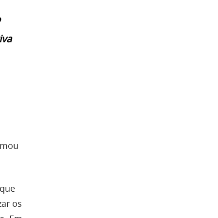
o
iva
hamou
 que
zar os