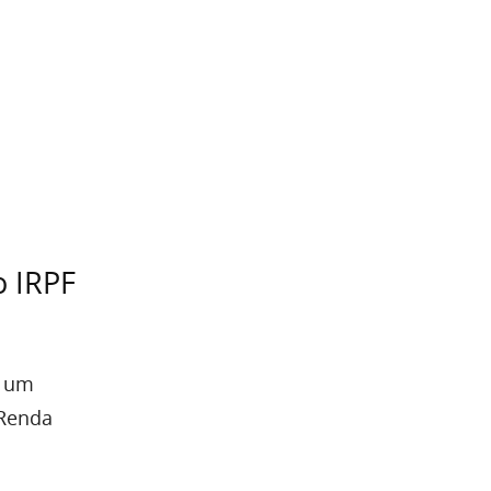
o IRPF
e um
 Renda