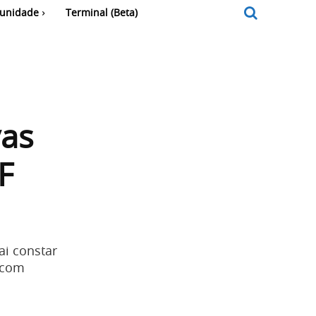
unidade
Terminal (Beta)
vas
F
ai constar
 com