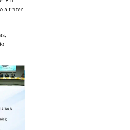
te. Em
o a trazer
as,
ão