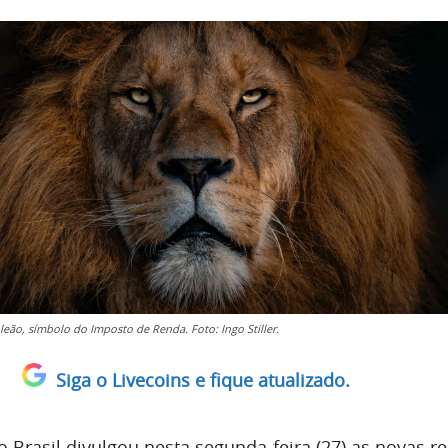
leão, símbolo do Imposto de Renda. Foto: Ingo Stiller.
Siga o Livecoins e fique atualizado.
o Brasil divulgou nesta segunda-feira (27) as novas r