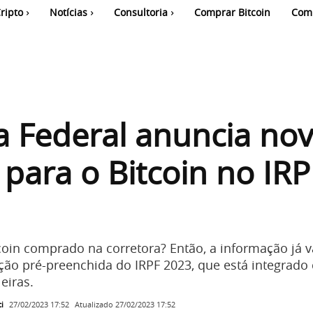
ripto
Notícias
Consultoria
Comprar Bitcoin
Com
a Federal anuncia no
 para o Bitcoin no IRP
coin comprado na corretora? Então, a informação já v
ção pré-preenchida do IRPF 2023, que está integrado
eiras.
i
Atualizado
27/02/2023 17:52
27/02/2023 17:52