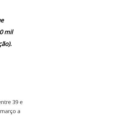
ue
0 mil
ção).
ntre 39 e
 março a