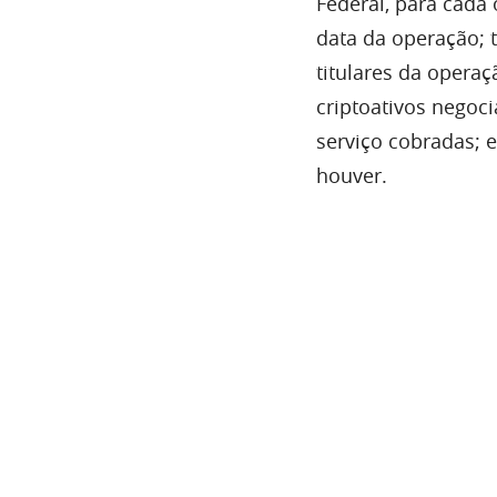
Federal, para cada 
data da operação; 
titulares da opera
criptoativos negoci
serviço cobradas; 
houver.