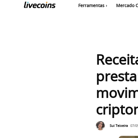
Ferramentas
Mercado C
Receit
presta
movim
cript
Sui Teixeira
07/0