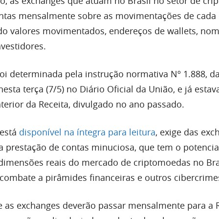
o, as exchanges que atuam no Brasil no setor de crip
contas mensalmente sobre as movimentações de cada
indo valores movimentados, endereços de wallets, no
vestidores.
foi determinada pela instrução normativa Nº 1.888, da
esta terça (7/5) no Diário Oficial da União, e já estav
erior da Receita, divulgado no ano passado.
 está
disponível na íntegra para leitura
, exige das exc
a prestação de contas minuciosa, que tem o potencia
s dimensões reais do mercado de criptomoedas no Bra
ombate a pirâmides financeiras e outros cibercrime
e as exchanges deverão passar mensalmente para a R