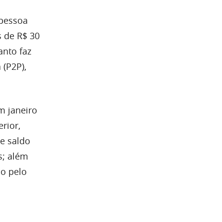
 pessoa
s de R$ 30
anto faz
 (P2P),
m janeiro
rior,
 e saldo
s; além
do pelo