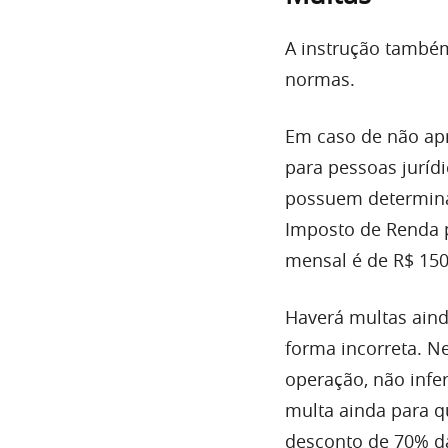
A instrução també
normas.
Em caso de não apr
para pessoas juríd
possuem determinad
Imposto de Renda p
mensal é de R$ 1500
Haverá multas aind
forma incorreta. N
operação, não infer
multa ainda para q
desconto de 70% da