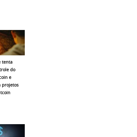
 tenta
trole do
coin e
a projetos
itcoin