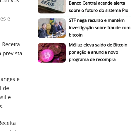
toativos
Banco Central acende alerta
sobre o futuro do sistema Pix
mes e
STF nega recurso e mantém
investigação sobre fraude com
bitcoin
 Receita
Méliuz eleva saldo de Bitcoin
por ação e anuncia novo
a prevista
programa de recompra
hanges e
l de
sil e
s.
eceita