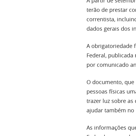
A partir de setembr
terão de prestar 
correntista, inclu
dados gerais dos in
A obrigatoriedade 
Federal, publicada n
por comunicado ant
O documento, que
pessoas físicas um
trazer luz sobre a
ajudar também no c
As informações qu