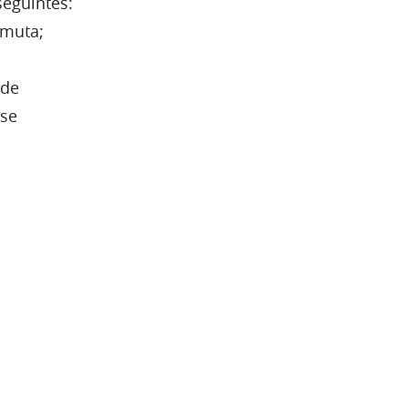
seguintes:
rmuta;
 de
 se