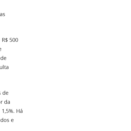
as
 R$ 500
e
 de
ulta
s de
or da
a 1,5%. Há
ados e