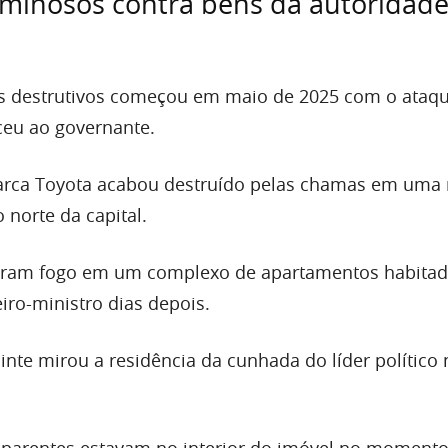
iminosos contra bens da autoridad
os destrutivos começou em maio de 2025 com o ataq
ceu ao governante.
rca Toyota acabou destruído pelas chamas em uma 
o norte da capital.
aram fogo em um complexo de apartamentos habitad
iro-ministro dias depois.
inte mirou a residência da cunhada do líder político 
 parentes estavam no interior do imóvel no moment