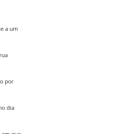
e
ue a um
rua
o por
no dia
o em que