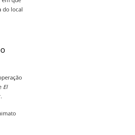
 do local
no
 operação
me
El
.
nimato