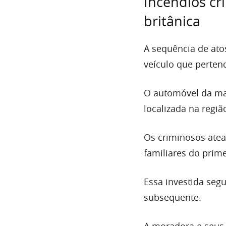
Incêndios cr
britânica
A sequência de at
veículo que perten
O automóvel da ma
localizada na regiã
Os criminosos ate
familiares do prime
Essa investida segu
subsequente.
A moradora e seus