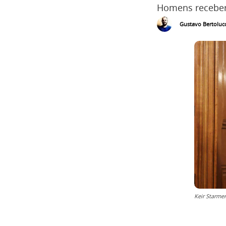
Homens recebera
Gustavo Bertolucc
Keir Starmer