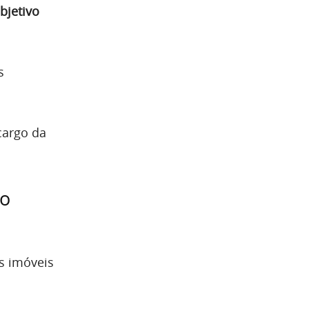
bjetivo
s
cargo da
ão
s imóveis