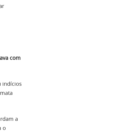
ar
cava com
 indícios
omata
ardam a
m o