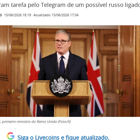
m tarefa pelo Telegram de um possível russo ligado
i
Atualizado
15/06/2026 17:04
15/06/2026 18:19
, primeiro-ministro do Reino Unido (Foto/X)
Siga o Livecoins e fique atualizado.