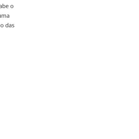
cabe o
 uma
do das