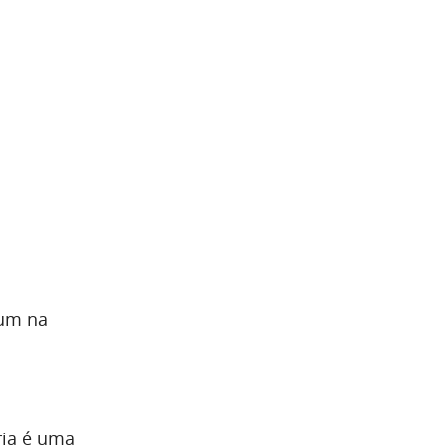
mum na
s
ria é uma