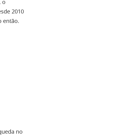
 o
esde 2010
o então.
o
 queda no