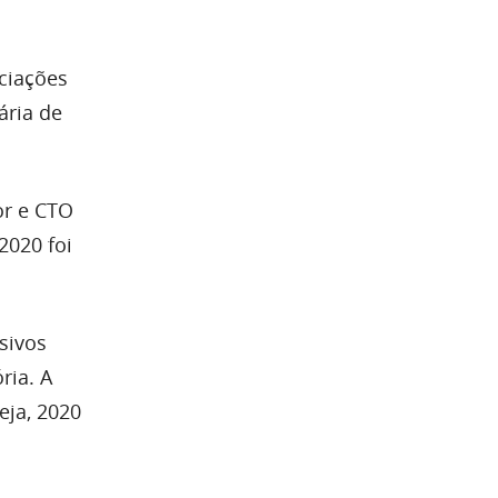
ciações
ária de
or e CTO
2020 foi
sivos
ria. A
eja, 2020