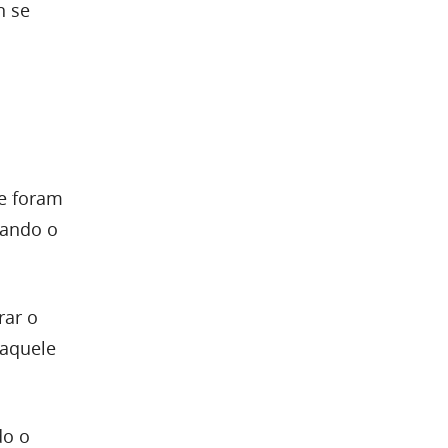
n se
ue foram
uando o
rar o
Naquele
do o